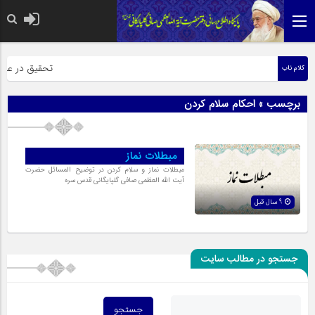
حضرت رسول اکرم
تحقیق در عبارت 
کلام ناب
برچسب » احکام سلام کردن
مبطلات نماز
مبطلات نماز و سلام کردن در توضیح المسائل حضرت
آیت الله العظمی صافی گلپایگانی قدس سره
9 سال قبل
جستجو در مطالب سایت