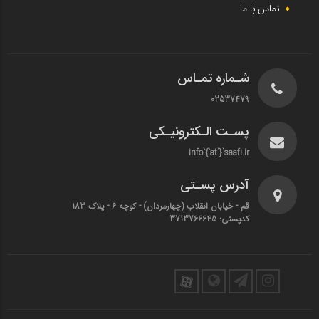
تماس با ما
شـماره تمـاس
02537479
پسـت الـکترونیـکی
info`{`at`}`saafi.ir
آدرس پسـتی
قم - خیابان انقلاب (چهارمردان)‌ - کوچه 6 - پلاک 183
کدپستی: 3713766645