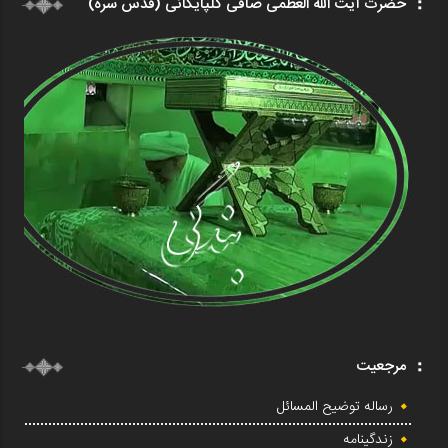
حضرت آیت الله العظمی صافی گلپایگانی (قدس سره)
مرجعیت
رساله توضیح المسائل
زندگینامه