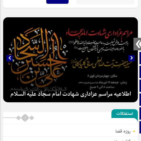
صفحه نخست
تماس با ما
ایتا
اطلاعیه مراسم عزاداری شهادت امام سجاد علیه السلام
آپارات
اینستاگرام
استفتائات
تلگرام
روزه قضا