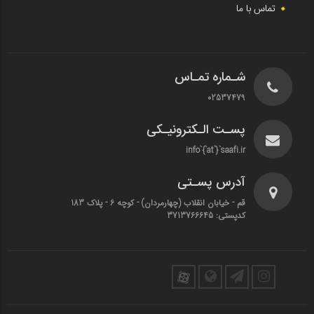
تماس با ما
شـماره تمـاس
02537479
پسـت الـکترونیـکی
info`{`at`}`saafi.ir
آدرس پسـتی
قم - خیابان انقلاب (چهارمردان)‌ - کوچه 6 - پلاک 183
کدپستی: 3713766645