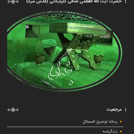
حضرت آیت الله العظمی صافی گلپایگانی (قدس سره)
مرجعیت
رساله توضیح المسائل
زندگینامه