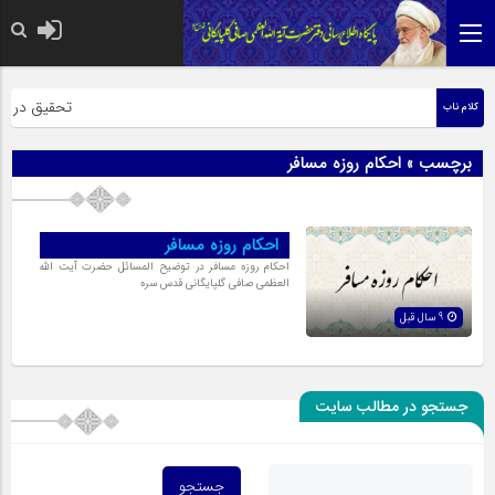
حضرت رسول اکر
تحقیق در عبار
کلام ناب
برچسب » احکام روزه مسافر
احکام روزه مسافر
احکام روزه مسافر در توضیح المسائل حضرت آیت الله
العظمی صافی گلپایگانی قدس سره
9 سال قبل
جستجو در مطالب سایت