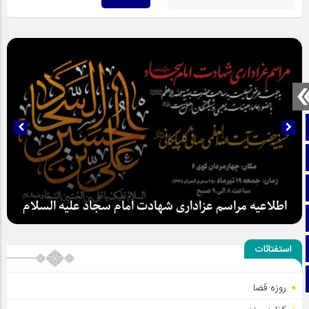
صفحه نخست
تماس با ما
ایتا
اطلاعیه مراسم عزاداری شهادت امام سجاد علیه السلام
آپارات
اینستاگرام
استفتائات
تلگرام
روزه قضا