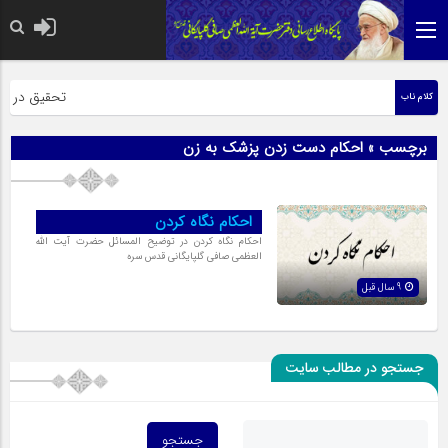
حضرت رسول اکر
تحقیق در عبار
کلام ناب
برچسب » احکام دست زدن پزشک به زن
احکام نگاه کردن
احکام نگاه کردن در توضیح المسائل حضرت آیت الله
العظمی صافی گلپایگانی قدس سره
9 سال قبل
جستجو در مطالب سایت