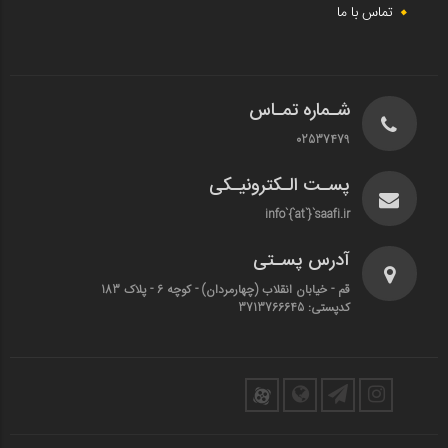
تماس با ما
شـماره تمـاس
02537479
پسـت الـکترونیـکی
info`{`at`}`saafi.ir
آدرس پسـتی
قم - خیابان انقلاب (چهارمردان)‌ - کوچه 6 - پلاک 183
کدپستی: 3713766645