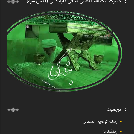
حضرت آیت الله العظمی صافی گلپایگانی (قدس سره)
مرجعیت
رساله توضیح المسائل
زندگینامه