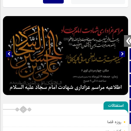
صفحه نخست
تماس با ما
ایتا
اطلاعیه مراسم عزاداری شهادت امام سجاد علیه السلام
آپارات
اینستاگرام
استفتائات
تلگرام
روزه قضا