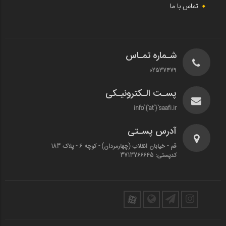
تماس با ما
شـماره تمـاس
02537479
پسـت الـکترونیـکی
info`{`at`}`saafi.ir
آدرس پسـتی
قم - خیابان انقلاب (چهارمردان)‌ - کوچه 6 - پلاک 183
کدپستی: 3713766645