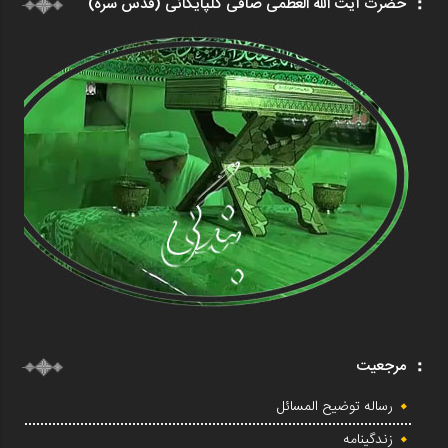
حضرت آیت الله العظمی صافی گلپایگانی (قدس سره)
مرجعیت
رساله توضیح المسائل
زندگینامه