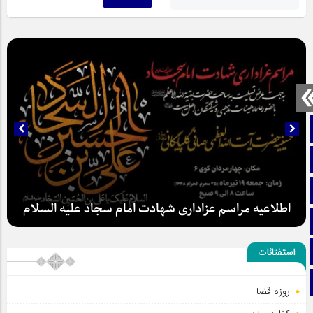
صفحه نخست
تماس با ما
ایتا
اطلاعیه مراسم عزاداری شهادت امام سجاد علیه السلام
آپارات
اینستاگرام
استفتائات
تلگرام
روزه قضا