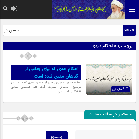
حضرت رسول اکر
تحقیق در عبار
کلام ناب
برچسب » احکام دزدی
احکام حدی که برای بعضی از
گناهان معین شده است
احکام حدی که برای بعضی از گناهان معین شده است در
توضیح المسائل حضرت آیت الله العظمی صافی
9 سال قبل
گلپایگانی قدس سره
جستجو در مطالب سایت