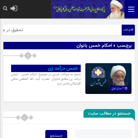
حضرت رسول اکرم
تحقیق در عبارت
کلام ناب
برچسب » احکام خمس بانوان
خمس درآمد زن
پاسخ به سوالات شرعی در موضوع احکام خمس - خمس
درآمد زن مطابق فتاوای حضرت آیت الله العظمی صافی
گلپایگانی قدس سره
2 سال قبل
جستجو در مطالب سایت