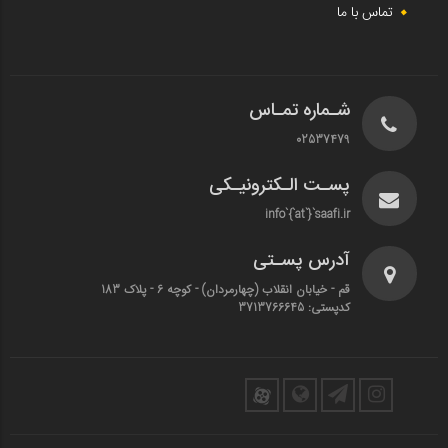
تماس با ما
شـماره تمـاس
02537479
پسـت الـکترونیـکی
info`{`at`}`saafi.ir
آدرس پسـتی
قم - خیابان انقلاب (چهارمردان)‌ - کوچه 6 - پلاک 183
کدپستی: 3713766645