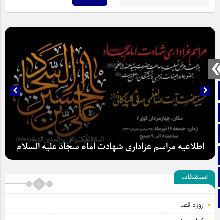
صفحه نخست
تماس با ما
ایتا
اطلاعیه مراسم عزاداری شهادت امام سجاد علیه السلام
آپارات
اینستاگرام
استفتائات
تلگرام
روزه قضا