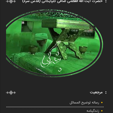
حضرت آیت الله العظمی صافی گلپایگانی (قدس سره)
مرجعیت
رساله توضیح المسائل
زندگینامه