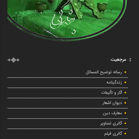
مرجعیت
رساله توضیح المسائل
زندگینامه
آثار و تألیفات
دیوان اشعار
معارف دین
گالری تصاویر
گالری فیلم