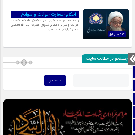
احکام خسارت حوادث و سوانح
پاسخ به سوالات شرعی در موضوع «احکام خسارت
حوادث و سوانح» مطابق فتاوای حضرت آیت الله العظمی
صافی گلپایگانی قدس سره
2 سال قبل
جستجو در مطالب سایت
صفحه نخست
تماس با ما
ایتا
آپارات
اینستاگرام