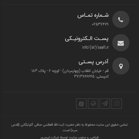
شـماره تمـاس
02537479
پسـت الـکترونیـکی
info`{`at`}`saafi.ir
آدرس پسـتی
قم - خیابان انقلاب (چهارمردان)‌ - کوچه 6 - پلاک 183
کدپستی: 3713766645
تمامی حقوق این سایت محفوظ به دفتر حضرت آیت الله العظمی صافی گلپایگانی (قدس
سره) است.
طراحی و سئوی سایت توسط شرکت ابرسرور