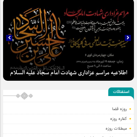
سلطان عشق
استفتائات
اطلاعیه مراسم عزاداری شهادت امام سجاد علیه السلام
روزه قضا
کفاره روزه
مبطلات روزه