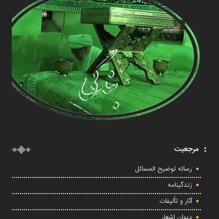
مرجعیت
رساله توضیح المسائل
زندگینامه
آثار و تألیفات
دیوان اشعار