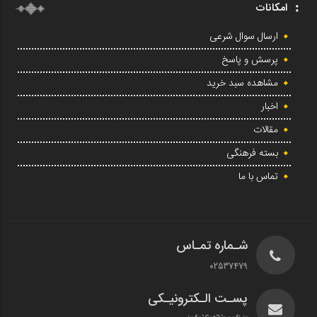
امکانات
ارسال سوال شرعی
پرسش و پاسخ
مشاهده سبد خرید
اخبار
مقالات
بسته فرهنگی
تماس با ما
شـماره تمـاس
02537479
پسـت الـکترونیـکی