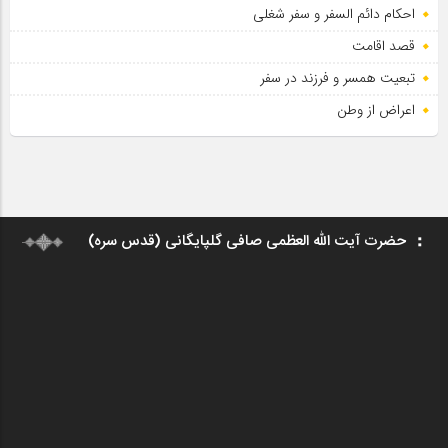
احکام دائم السفر و سفر شغلی
قصد اقامت
تبعیت همسر و فرزند در سفر
اعراض از وطن
حضرت آیت الله العظمی صافی گلپایگانی (قدس سره)