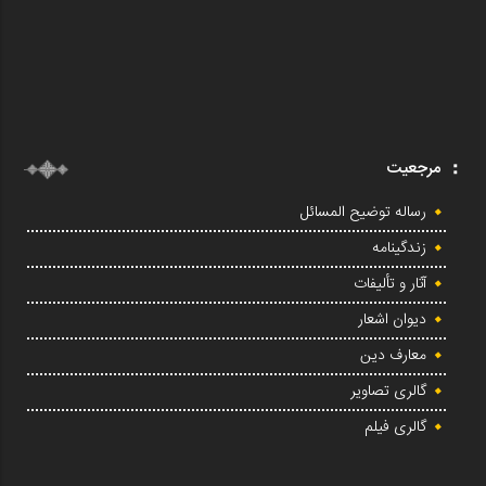
مرجعیت
رساله توضیح المسائل
زندگینامه
آثار و تألیفات
دیوان اشعار
معارف دین
گالری تصاویر
گالری فیلم