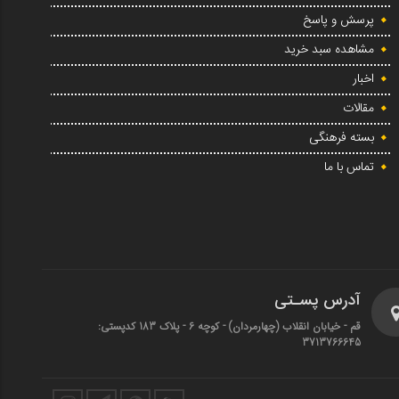
پرسش و پاسخ
مشاهده سبد خرید
اخبار
مقالات
بسته فرهنگی
تماس با ما
آدرس پسـتی
قم - خیابان انقلاب (چهارمردان)‌ - کوچه 6 - پلاک 183 کدپستی:
3713766645