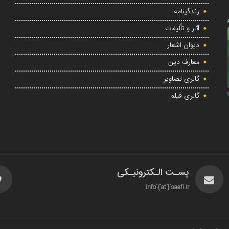
زندگینامه
آثار و تألیفات
دیوان اشعار
معارف دین
گالری تصاویر
گالری فیلم
پسـت الـکترونیـکی
info`{`at`}`saafi.ir