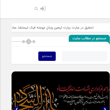
حضرت رسول اکرم صل
قیق در عبارت زیارت اربعین وبذل مهجته فیک لیستنقذ عبادک من الجهاله
خ
جستجو در مطالب سایت