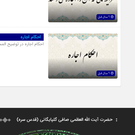
9 سال قبل
احکام اجاره
احکام اجاره در توضیح ال
9 سال قبل
حضرت آیت الله العظمی صافی گلپایگانی (قدس سره)