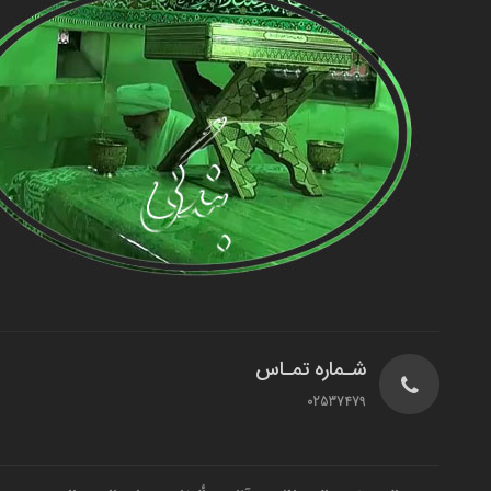
شـماره تمـاس
02537479