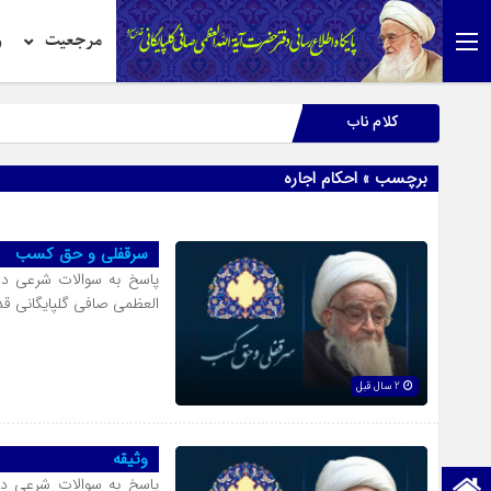
مرجعیت
ر
کلام ناب
برچسب » احکام اجاره
سرقفلى و حق کسب
پاسخ به سوالات شرعی د
العظمی صافی گلپایگانی 
2 سال قبل
وثیقه
پاسخ به سوالات شرعی در
صفحه نخست