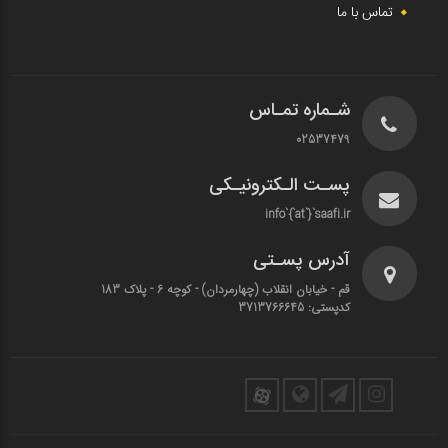
تماس با ما
شـماره تمـاس
02537479
پسـت الـکترونیـکی
info`{`at`}`saafi.ir
آدرس پسـتی
قم - خیابان انقلاب (چهارمردان)‌ - کوچه 6 - پلاک 183
کدپستی: 3713766645