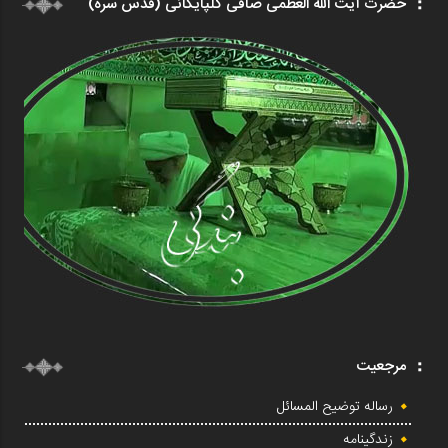
حضرت آیت الله العظمی صافی گلپایگانی (قدس سره)
مرجعیت
رساله توضیح المسائل
زندگینامه