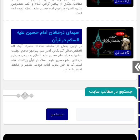
1 ماه قبل
مطالب دیگری از پیامبر گرامی اسلام و ائمه معصومین
علیهم السلام پیرامون امام حسین علیه السلام آورده شده
است.
سیمای درخشان امام‌ حسین علیه
السلام در قرآن
در اولین بخش از سلسله مقالات حضرت آیت الله
العظمی صافی گلپایگانی قدس سره پیرامون محرم، نهضت
1 ماه قبل
عاشورا و قیام امام حسین علیه السلام به بررسی سیمای
درخشان امام حسین علیه السلام در قرآن پرداخته شده
است که به طور نمونه آیات مودت، تطهیر و مباهله
تفسیر شده اند.
صفحه نخست
جستجو در مطالب سایت
تماس با ما
ایتا
آپارات
اینستاگرام