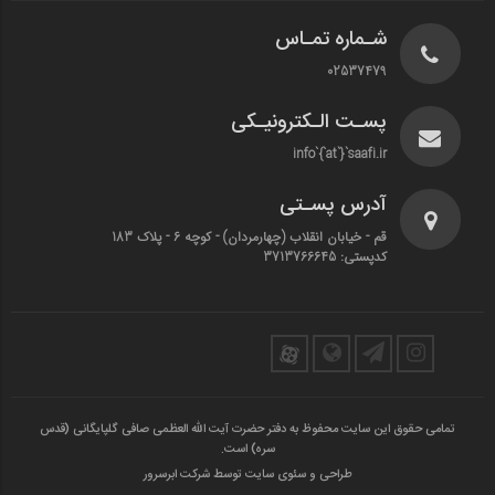
شـماره تمـاس
02537479
پسـت الـکترونیـکی
info`{`at`}`saafi.ir
آدرس پسـتی
قم - خیابان انقلاب (چهارمردان)‌ - کوچه 6 - پلاک 183
کدپستی: 3713766645
تمامی حقوق این سایت محفوظ به دفتر حضرت آیت الله العظمی صافی گلپایگانی (قدس
سره) است.
طراحی و سئوی سایت توسط شرکت ابرسرور