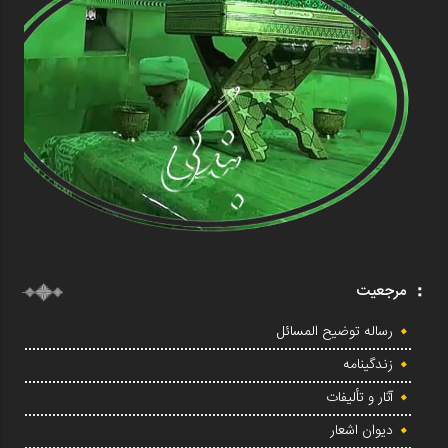
مرجعیت
رساله توضیح المسائل
زندگینامه
آثار و تألیفات
دیوان اشعار