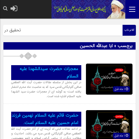
حضرت رسول اکرم
تحقیق در عبار
کلام ناب
برچسب » ابا عبدالله الحسین
معجزات حضرت سیدالشهدا علیه
السلام
در این بخش از سلسله مقالات حضرت آیت الله العظمی
صافی گلپایگانی قدس سره که به مناسبت ماه محرم انتشار
1 ماه قبل
یافته است؛ به گوشه ای از معجزات حضرت سید الشهدا
علیه السلام اشاره شده است.
حضرت قائم علیه السلام نهمین فرزند
امام حسین علیه السلام است.
در ادامه مقالات قبلی که گزیده ای از آثار حضرت آیت الله
العظمی صافی گلپایگانی قدس سره می باشد، احادیث و
1 ماه قبل
مطالب دیگری از پیامبر گرامی اسلام و ائمه معصومین