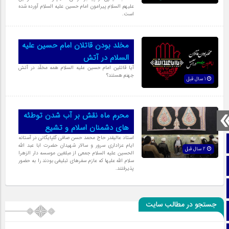
علیهم السلام پیرامون امام حسین علیه السلام آورده شده
است.
مخلد بودن قاتلان امام حسین علیه
السلام در آتش
آیا قاتلین امام حسین علیه السلام همه مخلّد در آتش
جهنم هستند؟
1 سال قبل
محرم ماه نقش بر آب شدن توطئه
های دشمنان اسلام و تشیع
استاد عالیقدر حاج محمد حسن صافی گلپایگانی در آستانه
صفحه نخست
ایام عزاداری سرور و سالار شهیدان حضرت ابا عبد الله
2 سال قبل
الحسین علیه السلام جمعی از مبلغین موسسه دار الزهرا
سلام الله علیها که عازم سفرهای تبلیغی بودند را به حضور
تماس با ما
پذیرفتند.
ایتا
جستجو در مطالب سایت
آپارات