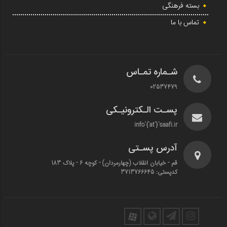
بسته فرهنگی
تماس با ما
شـماره تمـاس
02537479
پسـت الـکترونیـکی
info`{`at`}`saafi.ir
آدرس پسـتی
قم - خیابان انقلاب (چهارمردان)‌ - کوچه 6 - پلاک 183
کدپستی: 3713766645