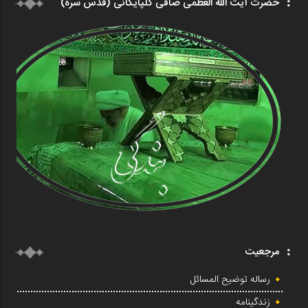
حضرت آیت الله العظمی صافی گلپایگانی (قدس سره)
مرجعیت
رساله توضیح المسائل
زندگینامه