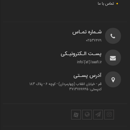
تماس با ما
شـماره تمـاس
02537479
پسـت الـکترونیـکی
info`{`at`}`saafi.ir
آدرس پسـتی
قم - خیابان انقلاب (چهارمردان)‌ - کوچه 6 - پلاک 183
کدپستی: 3713766645