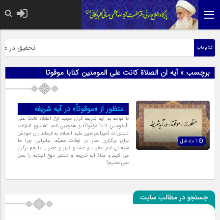
حضرت رسول اکر
تحقیق در عبارت
کلام ناب
برچسب » آیه ان الصلاة کانت علی المومنین کتابا موقوتا
منظور از «موقوتاً» در آیه شریفه
با توجه به آیه شریفه قرآن مجید «إِنَّ الصَّلَاه کانَتْ عَلَى
الْـمُومِنینَ کتَاباً مَوْقُوتاً» و همچنین نامه 52 نهج البلاغه،
دستورات امیرالمومنین علیه السلام به فرمانداران خودش
براى برگزارى نماز در اوقات معینّه، بنابراین چرا ما
11 ماه قبل
شیعیان نماز مغرب و عشا و ظهر و عصر را با هم برگزار
مى ‌کنیم و مفادّ آیه شریفه و دستور نهج البلاغه را عمل
‌نمى ‌نماییم؟
جستجو در مطالب سایت