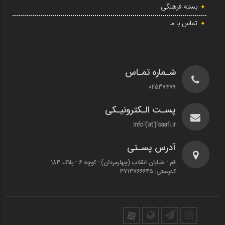
بسته فرهنگی
تماس با ما
شـماره تمـاس
02537479
پسـت الـکترونیـکی
info`{`at`}`saafi.ir
آدرس پسـتی
قم - خیابان انقلاب (چهارمردان)‌ - کوچه 6 - پلاک 183
کدپستی: 3713766645