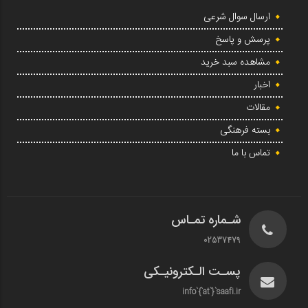
ارسال سوال شرعی
پرسش و پاسخ
مشاهده سبد خرید
اخبار
مقالات
بسته فرهنگی
تماس با ما
شـماره تمـاس
02537479
پسـت الـکترونیـکی
info`{`at`}`saafi.ir