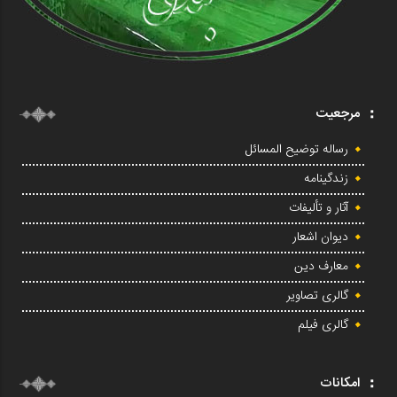
مرجعیت
رساله توضیح المسائل
زندگینامه
آثار و تألیفات
دیوان اشعار
معارف دین
گالری تصاویر
گالری فیلم
امکانات