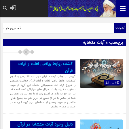
حضرت رسول اکر
تحقیق در عبارت
کلام ناب
برچسب » آیات متشابه
کشف روابط ریاضی لغات و آیات
قرآن
گروهى با چاپ ترجمه قرآن مجید به انگلیسى و اعلام
کشفیات روابط ریاضى لغات و آیات قرآن، فعالیت وسیعى
1 سال قبل
را شروع کرده اند. تفسیرهاى متعدّد این گروه در مورد
دستورات قرآن، باعث سوال هاى فراوانى شده است که
نیاز به جواب دارد. ما امیدواریم که با هدایت و راهنمایى
شما در تماس با مراکز علمى در ایران بتوانیم پاسخ هاى
مناسبى در مورد بعضى از ادعاهاى این گروه تهیه و در
جلسات مطرح نماییم.
دلیل وجود آیات متشابه در قرآن