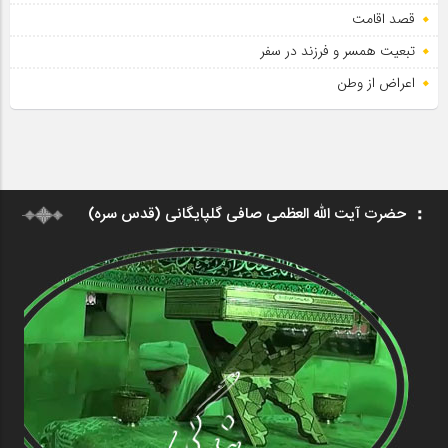
قصد اقامت
تبعیت همسر و فرزند در سفر
اعراض از وطن
حضرت آیت الله العظمی صافی گلپایگانی (قدس سره)