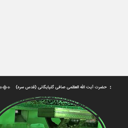
حضرت آیت الله العظمی صافی گلپایگانی (قدس سره)