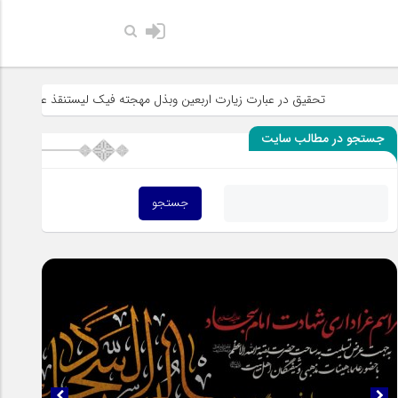
حضرت رسول ا
تحقیق در عبارت زیارت اربعین وبذل مهجته فیک لیستنقذ عبادک من الجهاله
جستجو در مطالب سایت