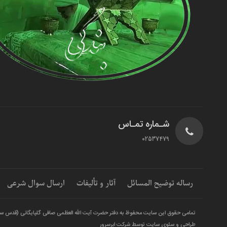
شـماره تمـاس
02537479
رساله توضیح المسائل
آثار و تألیفات
ارسال سوال شرعی
تمامی حقوق این سایت محفوظ به دفتر حضرت آیت الله العظمی صافی گلپایگانی (قدس س
طراحی و سئوی سایت توسط شرکت ابرسرور