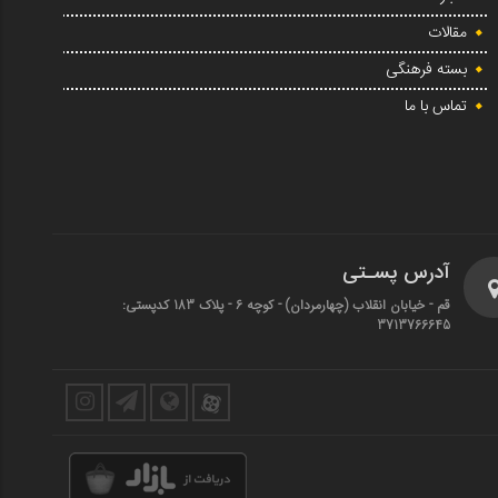
مقالات
بسته فرهنگی
تماس با ما
آدرس پسـتی
قم - خیابان انقلاب (چهارمردان)‌ - کوچه 6 - پلاک 183 کدپستی:
3713766645