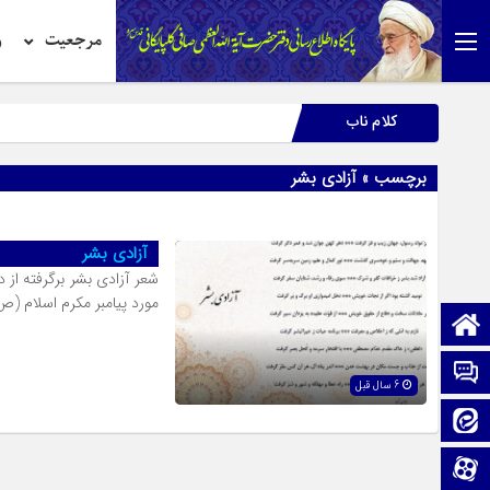
مرجعیت
ر
کلام ناب
برچسب » آزادی بشر
آزادی بشر
شعر آزادی بشر برگرفته از 
مورد پیامبر مکرم اسلام (ص
صفحه نخست
تماس با ما
6 سال قبل
ایتا
آپارات