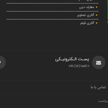
معارف دین
گالری تصاویر
گالری فیلم
پسـت الـکترونیـکی
info`{`at`}`saafi.ir
تماس با ما
ره) است.