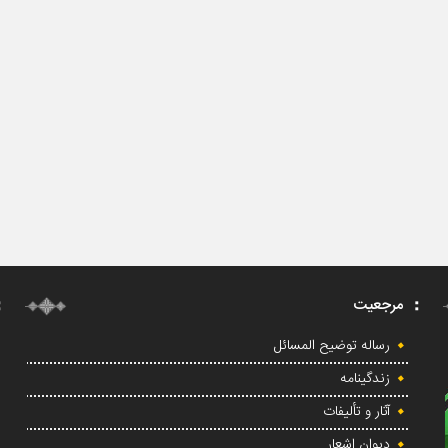
مرجعیت
رساله توضیح المسائل
زندگینامه
آثار و تألیفات
دیوان اشعار