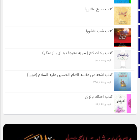
صفحه نخست
کتاب صبح عاشورا
تماس با ما
ایتا
کتاب شب عاشورا
آپارات
کتاب راه اصلاح (امر به معروف و نهی از منکر)
اینستاگرام
تومان
80,000
تلگرام
کتاب اشعه من عظمه الامام الحسین علیه السلام (عربی)
تومان
350,000
کتاب احکام بانوان
تومان
100,000