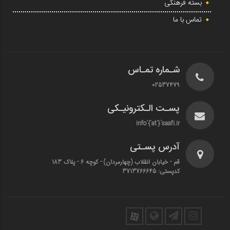
بسته فرهنگی
تماس با ما
شـماره تمـاس
02537479
پسـت الـکترونیـکی
info`{`at`}`saafi.ir
آدرس پسـتی
قم - خیابان انقلاب (چهارمردان)‌ - کوچه 6 - پلاک 183
کدپستی: 3713766645