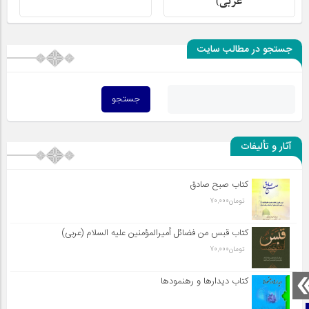
عربی)
جستجو در مطالب سایت
آثار و تألیفات
کتاب صبح صادق
تومان
70,000
کتاب قبس من فضائل أميرالمؤمنين علیه السلام (عربی)
تومان
70,000
کتاب دیدارها و رهنمودها