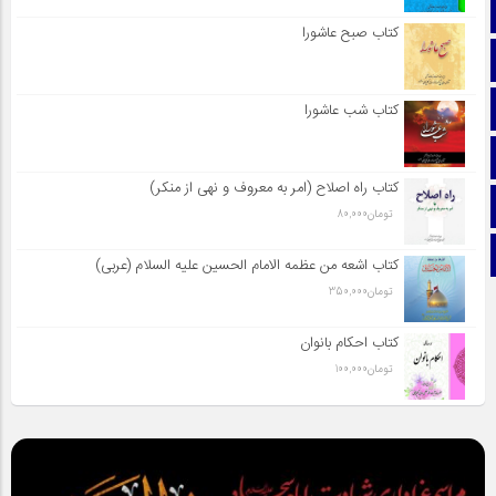
صفحه نخست
کتاب صبح عاشورا
تماس با ما
ایتا
کتاب شب عاشورا
آپارات
کتاب راه اصلاح (امر به معروف و نهی از منکر)
اینستاگرام
تومان
80,000
تلگرام
کتاب اشعه من عظمه الامام الحسین علیه السلام (عربی)
تومان
350,000
کتاب احکام بانوان
تومان
100,000