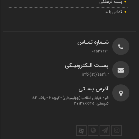
بسته فرهنگی
تماس با ما
شـماره تمـاس
02537479
پسـت الـکترونیـکی
info`{`at`}`saafi.ir
آدرس پسـتی
قم - خیابان انقلاب (چهارمردان)‌ - کوچه 6 - پلاک 183
کدپستی: 3713766645