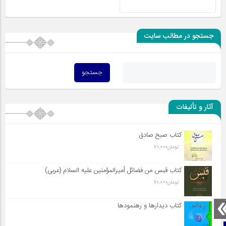
جستجو در مطالب سایت
آثار و تألیفات
کتاب صبح صادق
تومان
70,000
کتاب قبس من فضائل أميرالمؤمنين علیه السلام (عربی)
تومان
70,000
کتاب دیدارها و رهنمودها