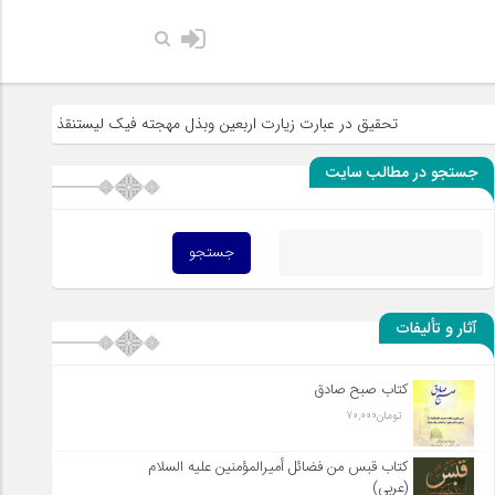
حضرت رسول اکرم ص
تحقیق در عبارت زیارت اربعین وبذل مهجته فیک لیستنقذ عبادک من الجهاله
جستجو در مطالب سایت
آثار و تألیفات
کتاب صبح صادق
تومان
70,000
کتاب قبس من فضائل أميرالمؤمنين علیه السلام
(عربی)