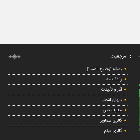
مرجعیت
رساله توضیح المسائل
زندگینامه
آثار و تألیفات
دیوان اشعار
معارف دین
گالری تصاویر
گالری فیلم