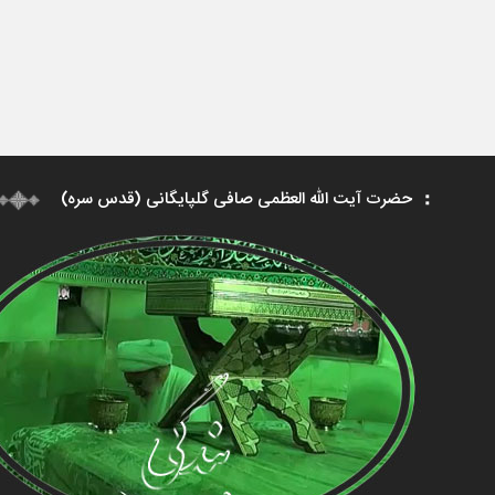
حضرت آیت الله العظمی صافی گلپایگانی (قدس سره)