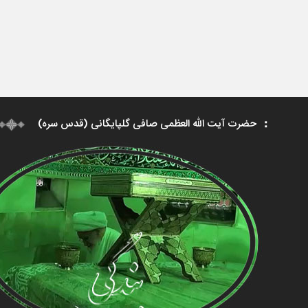
حضرت آیت الله العظمی صافی گلپایگانی (قدس سره)