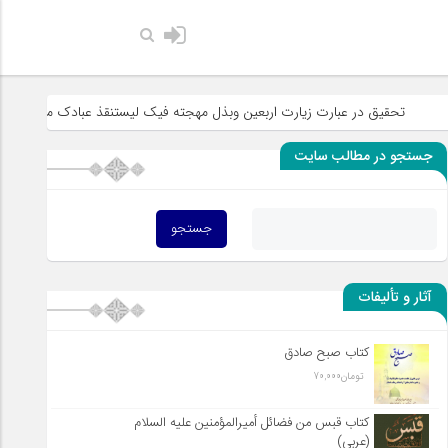
حضرت رسول اکرم صلی الله
 در عبارت زیارت اربعین وبذل مهجته فیک لیستنقذ عبادک من الجهاله
خطبه
جستجو در مطالب سایت
آثار و تألیفات
کتاب صبح صادق
تومان
70,000
کتاب قبس من فضائل أميرالمؤمنين علیه السلام
(عربی)