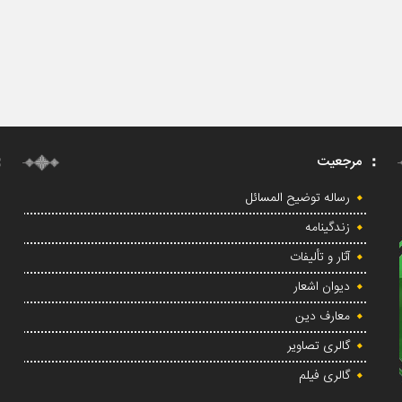
مرجعیت
رساله توضیح المسائل
زندگینامه
آثار و تألیفات
دیوان اشعار
معارف دین
گالری تصاویر
گالری فیلم