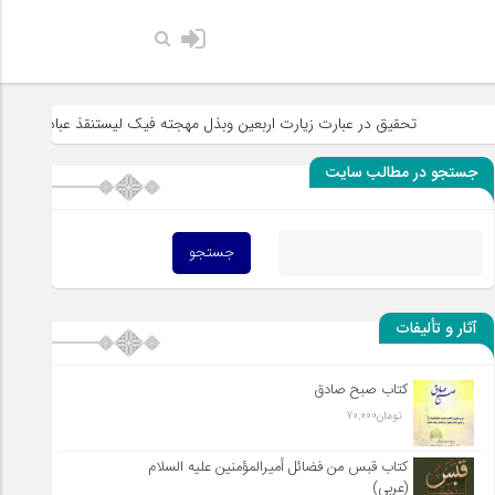
حضرت رسول اکرم صلی 
حقیق در عبارت زیارت اربعین وبذل مهجته فیک لیستنقذ عبادک من الجهاله
جستجو در مطالب سایت
آثار و تألیفات
کتاب صبح صادق
تومان
70,000
کتاب قبس من فضائل أميرالمؤمنين علیه السلام
(عربی)