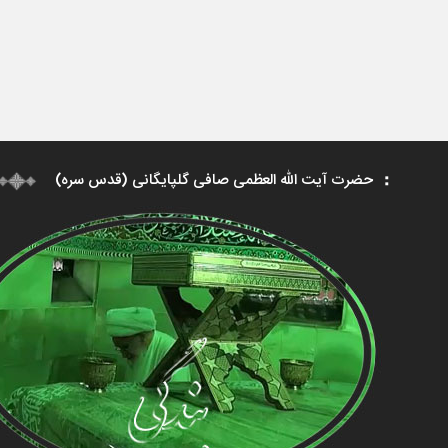
حضرت آیت الله العظمی صافی گلپایگانی (قدس سره)