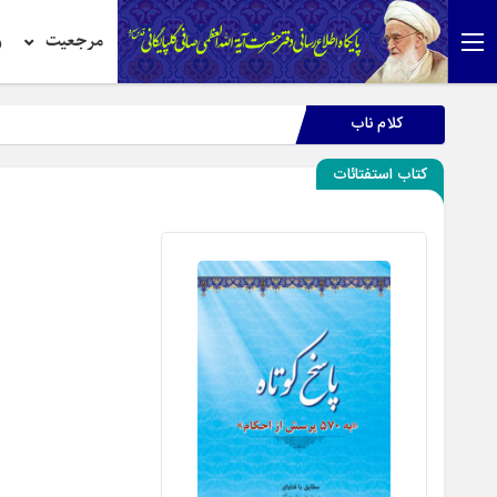
مرجعیت
ر
کلام ناب
کتاب استفتائات