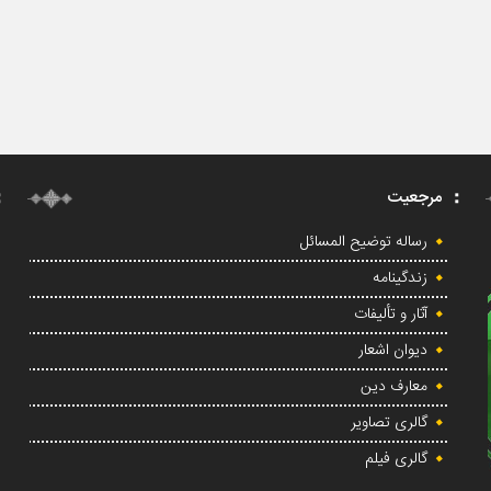
مرجعیت
رساله توضیح المسائل
زندگینامه
آثار و تألیفات
دیوان اشعار
معارف دین
گالری تصاویر
گالری فیلم