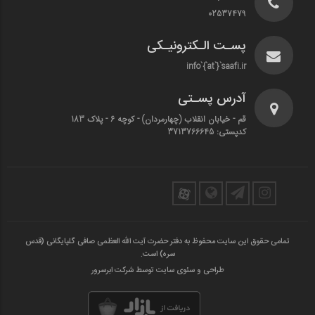
02537479
پسـت الـکترونیـکی
info`{`at`}`saafi.ir
آدرس پسـتی
قم - خیابان انقلاب (چهارمردان)‌ - کوچه 6 - پلاک 183
کدپستی: 3713766645
تمامی حقوق این سایت محفوظ به دفتر حضرت آیت الله العظمی صافی گلپایگانی (قدس
سره) است.
طراحی و سئوی سایت توسط شرکت ابرسرور