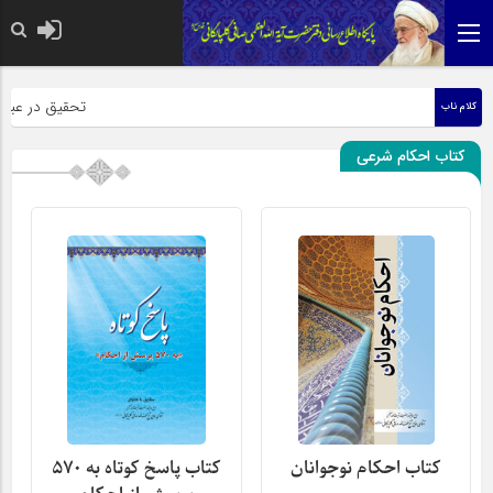
حضرت رسول اکرم صلی ا
تحقیق در عبارت ز
کلام ناب
کتاب احکام شرعی
کتاب احکام نوجوانان
کتاب پاسخ کوتاه به 570