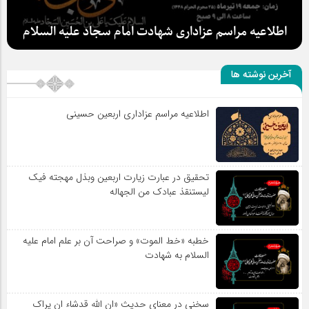
سلطان عشق
آخرین نوشته ها
اطلاعیه مراسم عزاداری اربعین حسینی
اطلاعیه مراسم عزاداری شهادت امام سجاد علیه السلام
تحقیق در عبارت زیارت اربعین وبذل مهجته فیک
لیستنقذ عبادک من الجهاله
خطبه «خط الموت» و صراحت آن بر علم امام علیه
السلام به شهادت
سخنی در معنای حدیث «ان الله قدشاء ان یراک