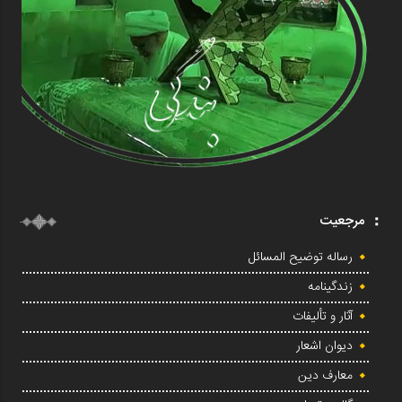
مرجعیت
رساله توضیح المسائل
زندگینامه
آثار و تألیفات
دیوان اشعار
معارف دین