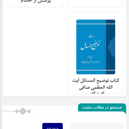
پرسش از احکام
کتاب توضیح المسائل آیت
الله العظمی صافی
گلپایگانی
جستجو در مطالب سایت