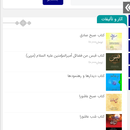
آثار و تألیفات
صفحه نخست
تماس با ما
کتاب صبح صادق
تومان
70,000
ایتا
کتاب قبس من فضائل أميرالمؤمنين علیه السلام (عربی)
آپارات
تومان
70,000
اینستاگرام
کتاب دیدارها و رهنمودها
تلگرام
کتاب صبح عاشورا
کتاب شب عاشورا