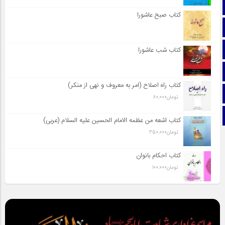
صفحه نخست
کتاب صبح عاشورا
تماس با ما
ایتا
کتاب شب عاشورا
آپارات
کتاب راه اصلاح (امر به معروف و نهی از منکر)
اینستاگرام
تومان
80,000
تلگرام
کتاب اشعه من عظمه الامام الحسین علیه السلام (عربی)
تومان
350,000
کتاب احکام بانوان
تومان
100,000