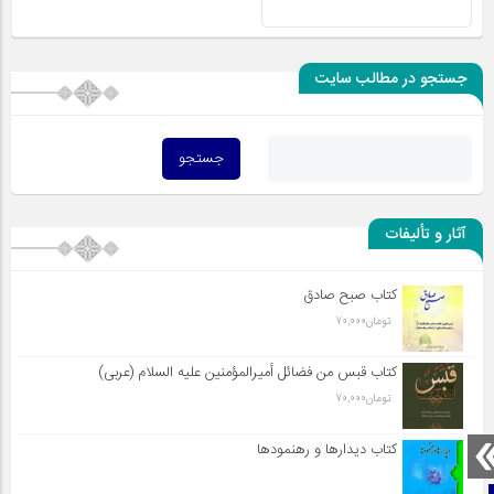
جستجو در مطالب سایت
آثار و تألیفات
کتاب صبح صادق
تومان
70,000
کتاب قبس من فضائل أميرالمؤمنين علیه السلام (عربی)
تومان
70,000
کتاب دیدارها و رهنمودها