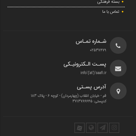
بسته فرهنگی
تماس با ما
شـماره تمـاس
02537479
پسـت الـکترونیـکی
info`{`at`}`saafi.ir
آدرس پسـتی
قم - خیابان انقلاب (چهارمردان)‌ - کوچه 6 - پلاک 183
کدپستی: 3713766645