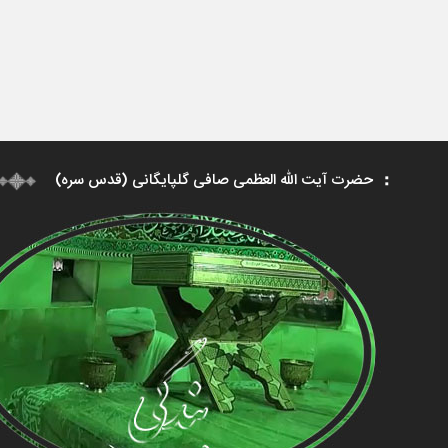
حضرت آیت الله العظمی صافی گلپایگانی (قدس سره)