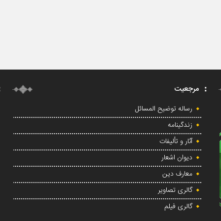
مرجعیت
رساله توضیح المسائل
زندگینامه
آثار و تألیفات
دیوان اشعار
معارف دین
گالری تصاویر
گالری فیلم