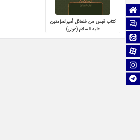
صفحه نخست
کتاب قبس من فضائل أميرالمؤمنين
تماس با ما
علیه السلام (عربی)
ایتا
آپارات
اینستاگرام
تلگرام