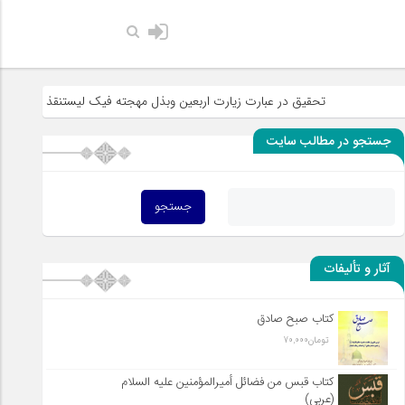
حضرت رسول اکرم 
تحقیق در عبارت زیارت اربعین وبذل مهجته فیک لیستنقذ عبادک من الجهاله
جستجو در مطالب سایت
آثار و تألیفات
کتاب صبح صادق
تومان
70,000
کتاب قبس من فضائل أميرالمؤمنين علیه السلام
(عربی)