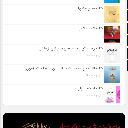
صفحه نخست
کتاب صبح عاشورا
تماس با ما
ایتا
کتاب شب عاشورا
آپارات
کتاب راه اصلاح (امر به معروف و نهی از منکر)
اینستاگرام
تومان
80,000
تلگرام
کتاب اشعه من عظمه الامام الحسین علیه السلام (عربی)
تومان
350,000
کتاب احکام بانوان
تومان
100,000