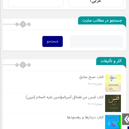
عربی)
جستجو در مطالب سایت
آثار و تألیفات
کتاب صبح صادق
تومان
70,000
کتاب قبس من فضائل أميرالمؤمنين علیه السلام (عربی)
تومان
70,000
کتاب دیدارها و رهنمودها