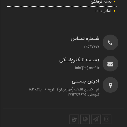
بسته فرهنگی
تماس با ما
شـماره تمـاس
02537479
پسـت الـکترونیـکی
info`{`at`}`saafi.ir
آدرس پسـتی
قم - خیابان انقلاب (چهارمردان)‌ - کوچه 6 - پلاک 183
کدپستی: 3713766645