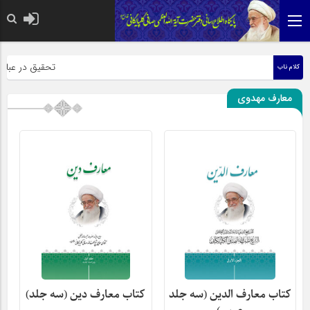
حضرت رسول اکرم صلی ا
تحقیق در عبارت ز
کلام ناب
معارف مهدوی
کتاب معارف الدین (سه جلد
کتاب معارف دین (سه جلد)