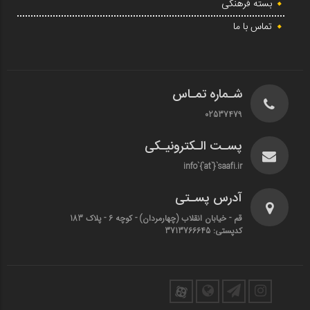
بسته فرهنگی
تماس با ما
شـماره تمـاس
02537479
پسـت الـکترونیـکی
info`{`at`}`saafi.ir
آدرس پسـتی
قم - خیابان انقلاب (چهارمردان)‌ - کوچه 6 - پلاک 183
کدپستی: 3713766645