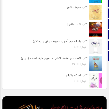
صفحه نخست
کتاب صبح عاشورا
تماس با ما
ایتا
کتاب شب عاشورا
آپارات
کتاب راه اصلاح (امر به معروف و نهی از منکر)
اینستاگرام
تومان
80,000
تلگرام
کتاب اشعه من عظمه الامام الحسین علیه السلام (عربی)
تومان
350,000
کتاب احکام بانوان
تومان
100,000