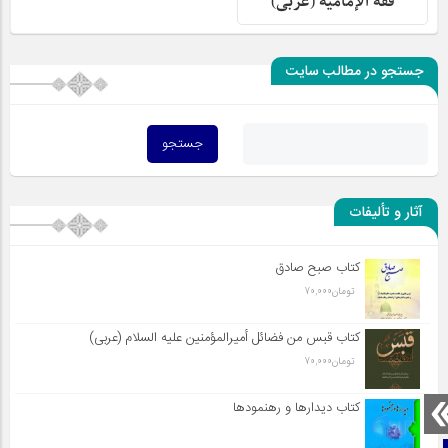
فقه الإمامیة (عربی)
جستجو در مطالب سایت
آثار و تألیفات
کتاب صبح صادق
تومان
70,000
کتاب قبس من فضائل أميرالمؤمنين علیه السلام (عربی)
تومان
70,000
کتاب دیدارها و رهنمودها