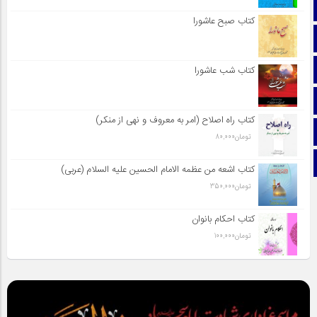
صفحه نخست
کتاب صبح عاشورا
تماس با ما
ایتا
کتاب شب عاشورا
آپارات
کتاب راه اصلاح (امر به معروف و نهی از منکر)
اینستاگرام
تومان
80,000
تلگرام
کتاب اشعه من عظمه الامام الحسین علیه السلام (عربی)
تومان
350,000
کتاب احکام بانوان
تومان
100,000