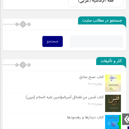
فقه الإمامیة (عربی)
جستجو در مطالب سایت
آثار و تألیفات
کتاب صبح صادق
تومان
70,000
کتاب قبس من فضائل أميرالمؤمنين علیه السلام (عربی)
تومان
70,000
کتاب دیدارها و رهنمودها