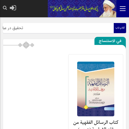
حضرت رسول اکرم صلی 
تحقیق در عبارت ز
کلام ناب
في الاستنساج
کتاب الرسائل الفقهیة من