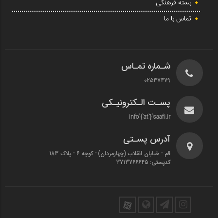
بسته فرهنگی
تماس با ما
شـماره تمـاس
02537479
پسـت الـکترونیـکی
info`{`at`}`saafi.ir
آدرس پسـتی
قم - خیابان انقلاب (چهارمردان)‌ - کوچه 6 - پلاک 183
کدپستی: 3713766645