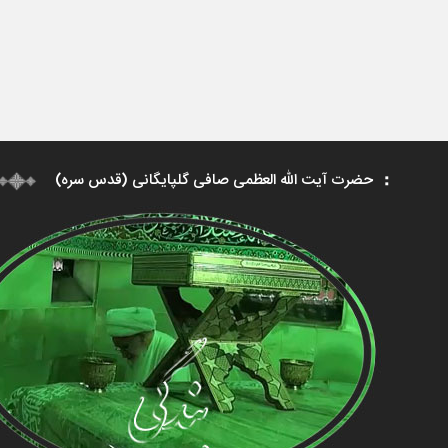
حضرت آیت الله العظمی صافی گلپایگانی (قدس سره)