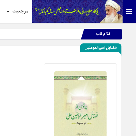
مرجعیت
ر
کلام ناب
فضایل امیرالمومنین