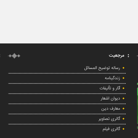
مرجعیت
رساله توضیح المسائل
زندگینامه
آثار و تألیفات
دیوان اشعار
معارف دین
گالری تصاویر
گالری فیلم