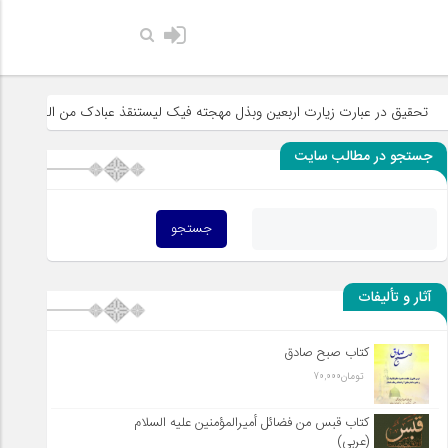
حضرت رسول اکرم
ر عبارت زیارت اربعین وبذل مهجته فیک لیستنقذ عبادک من الجهاله
خطبه 
جستجو در مطالب سایت
آثار و تألیفات
کتاب صبح صادق
تومان
70,000
کتاب قبس من فضائل أميرالمؤمنين علیه السلام
(عربی)