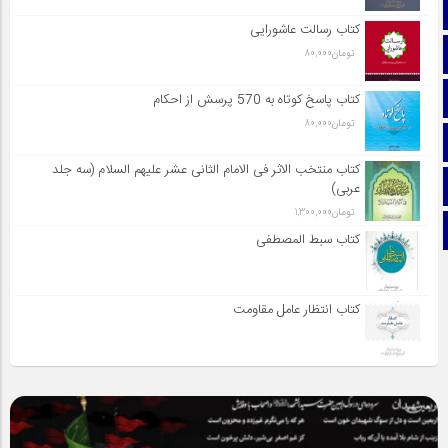
صفحه نخست
کتاب رسالت عاشورایی
تماس با ما
تومان
80,000
ایتا
کتاب پاسخ کوتاه به 570 پرسش از احکام
تومان
80,000
آپارات
کتاب منتخب الاثر فی الامام الثانی عشر علیهم السلام (سه جلد
اینستاگرام
عربی)
تومان
1,300,000
تلگرام
کتاب سبط المصطفی
کتاب انتظار عامل مقاومت