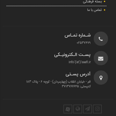
بسته فرهنگی
تماس با ما
شـماره تمـاس
02537479
پسـت الـکترونیـکی
info`{`at`}`saafi.ir
آدرس پسـتی
قم - خیابان انقلاب (چهارمردان)‌ - کوچه 6 - پلاک 183
کدپستی: 3713766645