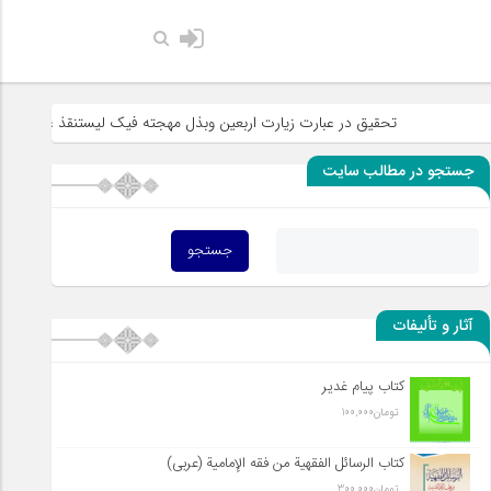
حضرت رسول اکرم صل
تحقیق در عبارت زیارت اربعین وبذل مهجته فیک لیستنقذ عبادک من الجهاله
جستجو در مطالب سایت
آثار و تألیفات
کتاب پیام غدیر
تومان
100,000
کتاب الرسائل الفقهیة من فقه الإمامیة (عربی)
تومان
300,000