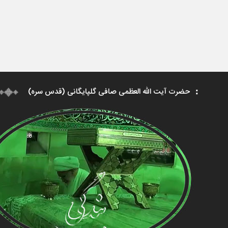
حضرت آیت الله العظمی صافی گلپایگانی (قدس سره)