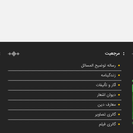
مرجعیت
رساله توضیح المسائل
زندگینامه
آثار و تألیفات
دیوان اشعار
معارف دین
گالری تصاویر
گالری فیلم