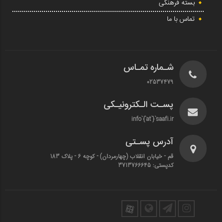
بسته فرهنگی
تماس با ما
شـماره تمـاس
02537479
پسـت الـکترونیـکی
info`{`at`}`saafi.ir
آدرس پسـتی
قم - خیابان انقلاب (چهارمردان)‌ - کوچه 6 - پلاک 183
کدپستی: 3713766645