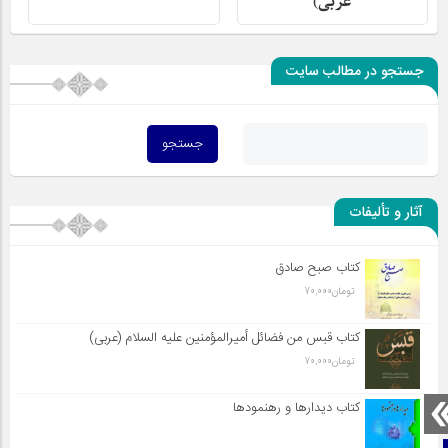
عربی)
جستجو در مطالب سایت
آثار و تألیفات
کتاب صبح صادق
تومان
70,000
کتاب قبس من فضائل أميرالمؤمنين علیه السلام (عربی)
تومان
70,000
کتاب دیدارها و رهنمودها