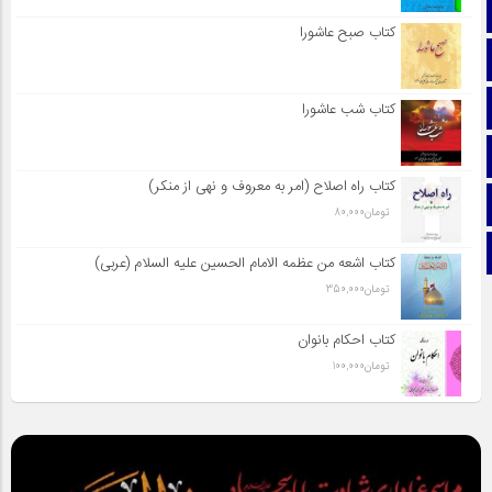
صفحه نخست
کتاب صبح عاشورا
تماس با ما
ایتا
کتاب شب عاشورا
آپارات
کتاب راه اصلاح (امر به معروف و نهی از منکر)
اینستاگرام
تومان
80,000
تلگرام
کتاب اشعه من عظمه الامام الحسین علیه السلام (عربی)
تومان
350,000
کتاب احکام بانوان
تومان
100,000