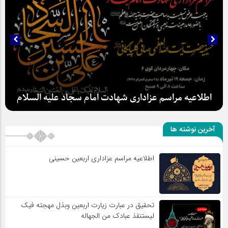
اطلاعیه مراسم عزاداری شهادت امام سجاد علیه السلام
آخرین نوشته ها
اطلاعیه مراسم عزاداری اربعین حسینی
سلطان عشق
تحقیق در عبارت زیارت اربعین وبذل مهجته فیک
لیستنقذ عبادک من الجهاله