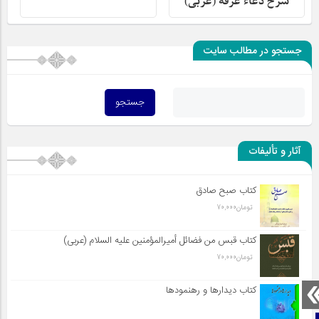
شرح دعاء عرفة (عربی)
جستجو در مطالب سایت
آثار و تألیفات
کتاب صبح صادق
تومان
70,000
کتاب قبس من فضائل أميرالمؤمنين علیه السلام (عربی)
تومان
70,000
کتاب دیدارها و رهنمودها