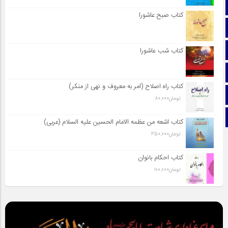
صفحه نخست
کتاب صبح عاشورا
تماس با ما
ایتا
کتاب شب عاشورا
آپارات
کتاب راه اصلاح (امر به معروف و نهی از منکر)
اینستاگرام
تومان
80,000
تلگرام
کتاب اشعه من عظمه الامام الحسین علیه السلام (عربی)
تومان
350,000
کتاب احکام بانوان
تومان
100,000