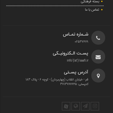
بسته فرهنگی
تماس با ما
شـماره تمـاس
02537479
پسـت الـکترونیـکی
info`{`at`}`saafi.ir
آدرس پسـتی
قم - خیابان انقلاب (چهارمردان)‌ - کوچه 6 - پلاک 183
کدپستی: 3713766645