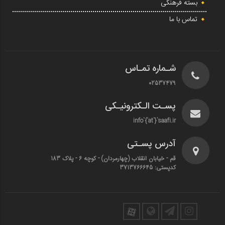
بسته فرهنگی
تماس با ما
شـماره تمـاس
02537479
پسـت الـکترونیـکی
info`{`at`}`saafi.ir
آدرس پسـتی
قم - خیابان انقلاب (چهارمردان)‌ - کوچه 6 - پلاک 183
کدپستی: 3713766645