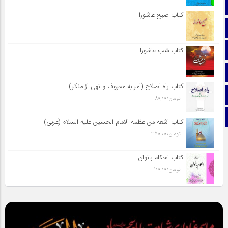
صفحه نخست
کتاب صبح عاشورا
تماس با ما
ایتا
کتاب شب عاشورا
آپارات
کتاب راه اصلاح (امر به معروف و نهی از منکر)
اینستاگرام
تومان
80,000
تلگرام
کتاب اشعه من عظمه الامام الحسین علیه السلام (عربی)
تومان
350,000
کتاب احکام بانوان
تومان
100,000