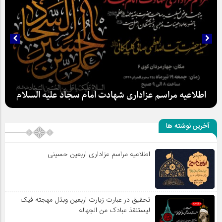
اطلاعیه مراسم عزاداری شهادت امام سجاد علیه السلام
آخرین نوشته ها
اطلاعیه مراسم عزاداری اربعین حسینی
سلطان عشق
تحقیق در عبارت زیارت اربعین وبذل مهجته فیک
لیستنقذ عبادک من الجهاله