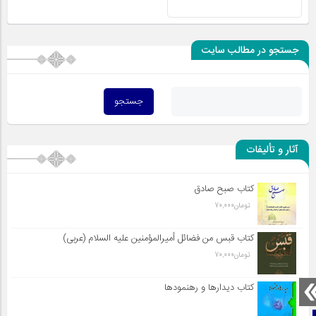
جستجو در مطالب سایت
آثار و تألیفات
کتاب صبح صادق
تومان
70,000
کتاب قبس من فضائل أميرالمؤمنين علیه السلام (عربی)
تومان
70,000
کتاب دیدارها و رهنمودها