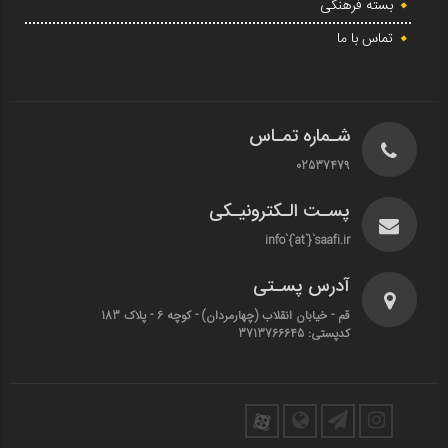
بسته فرهنگی
تماس با ما
شـماره تمـاس
02537479
پسـت الـکترونیـکی
info`{`at`}`saafi.ir
آدرس پسـتی
قم - خیابان انقلاب (چهارمردان)‌ - کوچه 6 - پلاک 183
کدپستی: 3713766645