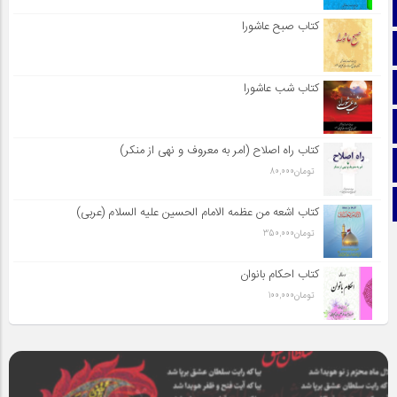
صفحه نخست
کتاب صبح عاشورا
تماس با ما
ایتا
کتاب شب عاشورا
آپارات
کتاب راه اصلاح (امر به معروف و نهی از منکر)
اینستاگرام
تومان
80,000
تلگرام
کتاب اشعه من عظمه الامام الحسین علیه السلام (عربی)
تومان
350,000
کتاب احکام بانوان
تومان
100,000