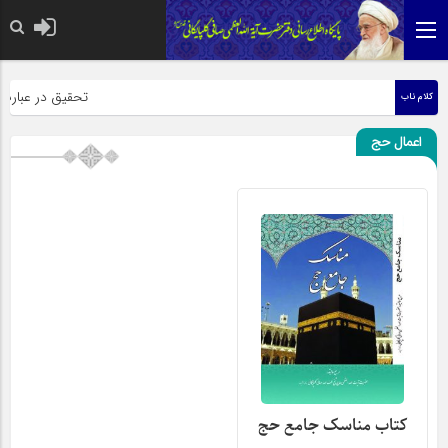
حضرت رسول اکرم صلی الل
تحقیق در عبارت زی
کلام ناب
اعمال حج
کتاب مناسک جامع حج