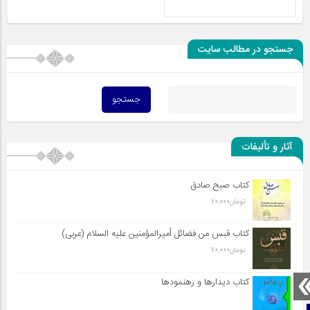
جستجو در مطالب سایت
آثار و تألیفات
کتاب صبح صادق
تومان
70,000
کتاب قبس من فضائل أميرالمؤمنين علیه السلام (عربی)
تومان
70,000
کتاب دیدارها و رهنمودها