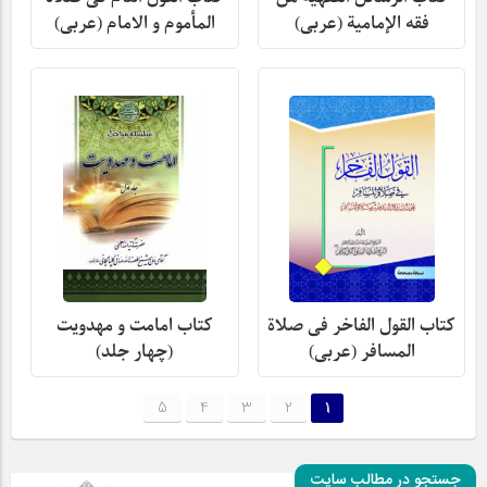
فقه الإمامیة (عربی)
المأموم و الامام (عربی)
کتاب القول الفاخر فی صلاة
کتاب امامت و مهدویت
المسافر (عربی)
(چهار جلد)
5
4
3
2
1
جستجو در مطالب سایت