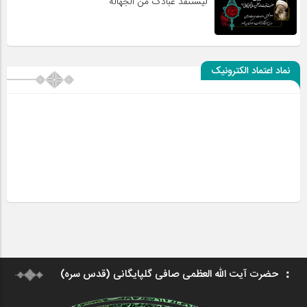
لیستنقذ عبادک من الجهاله
نماد اعتماد الکترونیک
حضرت آیت الله العظمی صافی گلپایگانی (قدس سره)