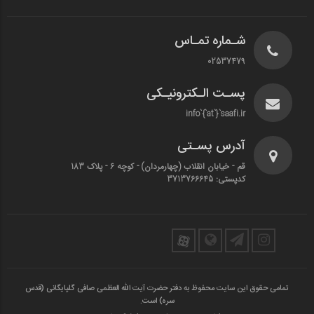
شـماره تمـاس
02537479
پسـت الـکترونیـکی
info`{`at`}`saafi.ir
آدرس پسـتی
قم - خیابان انقلاب (چهارمردان)‌ - کوچه 6 - پلاک 183
کدپستی: 3713766645
تمامی حقوق این سایت محفوظ به دفتر حضرت آیت الله العظمی صافی گلپایگانی (قدس
سره) است.