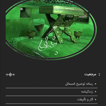
مرجعیت
رساله توضیح المسائل
زندگینامه
آثار و تألیفات