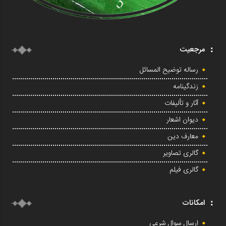
مرجعیت
رساله توضیح المسائل
زندگینامه
آثار و تألیفات
دیوان اشعار
معارف دین
گالری تصاویر
گالری فیلم
امکانات
ارسال سوال شرعی