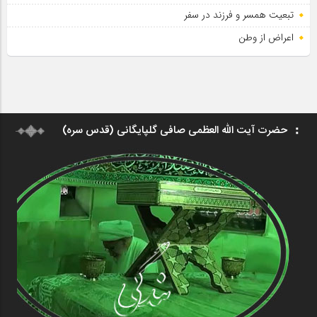
تبعیت همسر و فرزند در سفر
اعراض از وطن
حضرت آیت الله العظمی صافی گلپایگانی (قدس سره)