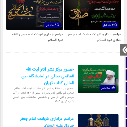
3 ماه قبل
6 ماه قبل
مراسم عزاداری شهادت حضرت امام جعفر
مراسم عزاداری شهادت امام موسی کاظم
صادق علیه السلام
علیه السلام
صفحه نخست
حضور مرکز نشر آثار آیت الله
تماس با ما
العظمی صافی در نمایشگاه بین
المللی کتاب تهران
ایتا
1 سال قبل
حضور بنیاد حفظ و نشر آثار حضرت آیت الله العظمی
صافی گلپایگانی قدس سره با بیش از ۱۲۰ کتاب از آثار
مرجع ولائی در سی و ششمین نمایشگاه بین المللی
آپارات
کتاب تهران ۱۴۰۴
اینستاگرام
مراسم عزاداری شهادت امام جعفر
تلگرام
صادق علیه السلام