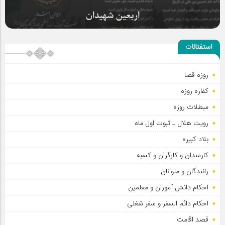
حضور عاشقانه و مخلصانه مردم در مسیر اربعین
استفتائات
روزه قضا
کفاره روزه
اربعین شهیدان
مبطلات روزه
رویت هلال ـ ثبوت اول ماه
بلاد کبیره
کارمندان و کارگران و کسبه
رانندگان و ملوانان
احکام دانش آموزان و معلمین
احکام دائم السفر و سفر شغلی
قصد اقامت