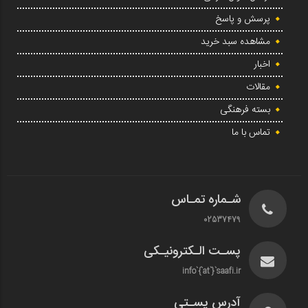
پرسش و پاسخ
مشاهده سبد خرید
اخبار
مقالات
بسته فرهنگی
تماس با ما
شـماره تمـاس
02537479
پسـت الـکترونیـکی
info`{`at`}`saafi.ir
آدرس پسـتی