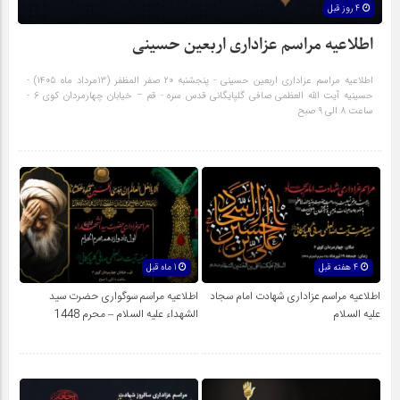
4 روز قبل
اطلاعیه مراسم عزاداری اربعین حسینی
اطلاعیه مراسم عزاداری اربعین حسینی - پنجشنبه 20 صفر المظفر (13مرداد ماه 1405) -
حسینیه آیت الله العظمی صافی گلپایگانی قدس سره - قم – خیابان چهارمردان کوی ۶ -
ساعت ۸ الی ۹ صبح
4 هفته قبل
1 ماه قبل
اطلاعیه مراسم عزاداری شهادت امام سجاد
اطلاعیه مراسم سوگواری حضرت سید
علیه السلام
الشهداء علیه السلام – محرم 1448