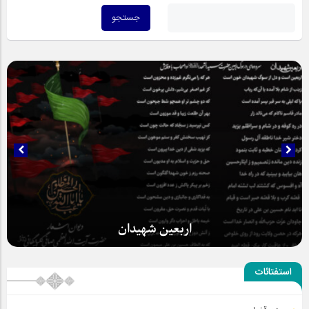
حضور عاشقانه و مخلصانه مردم در مسیر اربعین
استفتائات