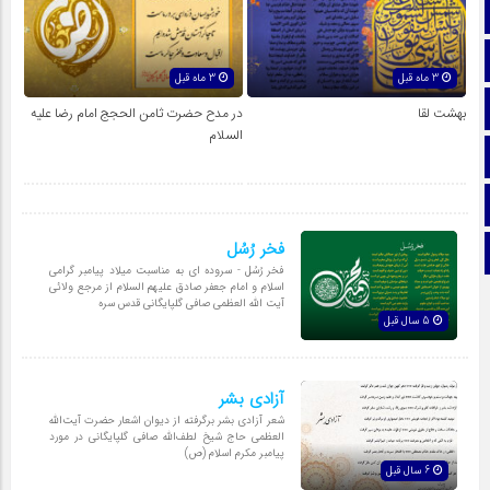
صفحه نخست
تماس با ما
3 ماه قبل
3 ماه قبل
ایتا
بهشت لقا
در مدح حضرت ثامن الحجج امام رضا علیه
السلام
آپارات
اینستاگرام
فخر رُسُل
تلگرام
فخر رُسُل - سروده ای به مناسبت میلاد پیامبر گرامی
اسلام و امام جعفر صادق علیهم السلام از مرجع ولائی
آیت الله العظمی صافی گلپایگانی قدس سره
5 سال قبل
آزادی بشر
شعر آزادی بشر برگرفته از دیوان اشعار حضرت آیت‌اللّه
العظمی حاج شیخ لطف‌اللّه صافی گلپایگانی در مورد
پیامبر مکرم اسلام (ص)
6 سال قبل