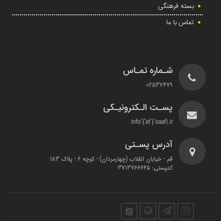
بسته فرهنگی
تماس با ما
شـماره تمـاس
02537479
پسـت الـکترونیـکی
info`{`at`}`saafi.ir
آدرس پسـتی
قم - خیابان انقلاب (چهارمردان)‌ - کوچه 6 - پلاک 183
کدپستی: 3713766645