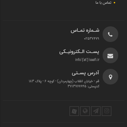
تماس با ما
شـماره تمـاس
02537479
پسـت الـکترونیـکی
info`{`at`}`saafi.ir
آدرس پسـتی
قم - خیابان انقلاب (چهارمردان)‌ - کوچه 6 - پلاک 183
کدپستی: 3713766645