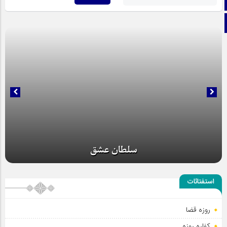
اینستاگرام
تلگرام
سلطان عشق
استفتائات
روزه قضا
کفاره روزه