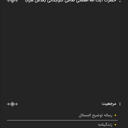
حضرت آیت الله العظمی صافی گلپایگانی (قدس سره)
مرجعیت
رساله توضیح المسائل
زندگینامه