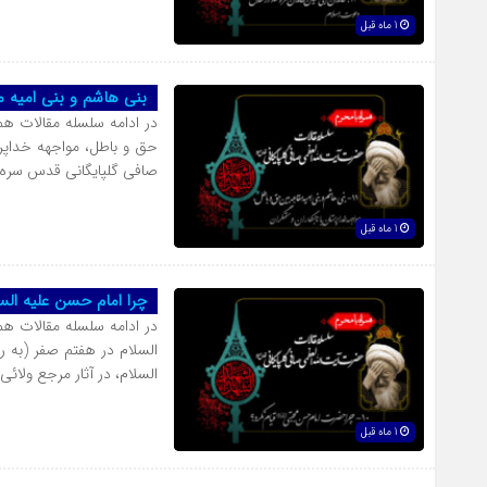
1 ماه قبل
بنی هاشم و بنی امیه م
در ادامه سلسله مقالات همر
حق و باطل، مواجهه خداپرس
صافی گلپایگانی قدس سره 
1 ماه قبل
چرا امام‌‌ حسن علیه الس
در ادامه سلسله مقالات هم
السلام در هفتم صفر (به 
السلام، در آثار مرجع ولا
1 ماه قبل