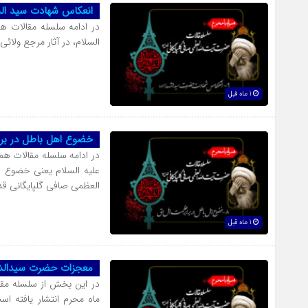
انعکاس شهادت سید الشه
در ادامه سلسله مقالات ه
السلام، در آثار مرجع ولا
1 ماه قبل
خضوع اهل باطل در بر
در ادامه سلسله مقالات هم
علیه السلام یعنی خضوع ا
العظمی صافی گلپایگانی قد
1 ماه قبل
معجزات حضرت سیدالشهد
در این بخش از سلسله مق
ماه محرم انتشار یافته ا