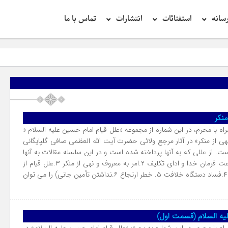
سانه
استفتائات
انتشارات
تماس با ما
تحق
منکر
اه با محرم، در این شماره از مجموعه «علل قیام امام حسین علیه السلام «
هی از منکر» در آثار مرجع ولائی حضرت آیت الله العظمی صافی گلپایگانی
 از عللی که به آنها پرداخته شده است و در این سلسله مقالات به آنها
پرداخته شده است (۱. اطاعت فرمان خدا و ادای تکلیف ۲.امر به معروف و نهی از منکر ۳.علل قیام از
زبان خود امام علیه السلام ۴.فساد دستگاه خلافت ۵. خطر ارتجاع ۶.نداشتن تأمین جانی) را می توان
یه السلام (قسمت اول)