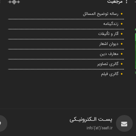
مرجعیت
رساله توضیح المسائل
زندگینامه
آثار و تألیفات
دیوان اشعار
معارف دین
گالری تصاویر
گالری فیلم
پسـت الـکترونیـکی
info`{`at`}`saafi.ir