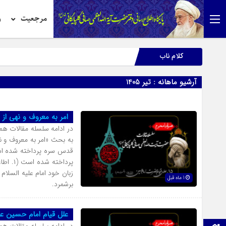
مرجعیت
ر
کلام ناب
آرشیو ماهانه :
تیر 1405
امر به معروف و نهی از 
در ادامه سلسله مقالات همر
به بحث «امر به معروف و ن
قدس سره پرداخته شده است.
1 ماه قبل
برشمرد.
علل قیام امام حسین عل