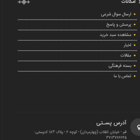
امکانات
ارسال سوال شرعی
پرسش و پاسخ
مشاهده سبد خرید
اخبار
مقالات
بسته فرهنگی
تماس با ما
آدرس پسـتی
قم - خیابان انقلاب (چهارمردان)‌ - کوچه 6 - پلاک 183 کدپستی:
3713766645