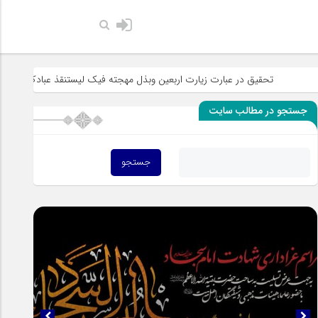
حضرت رسول اکرم صلی ا
یق در عبارت زیارت اربعین وبذل مهجته فیک لیستنقذ عبادک من الجهاله
خ
جستجو در مطالب سایت