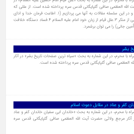
اه با محرم، در این شماره به بحث «علل قیام امام حسین علیه السلام» در
ت الله العظمی صافی گلپایگانی قدس سره پرداخته شده است. از عللی که
به آنها پرداخته شده است و در این سلسله مقالات به آنها می پردازیم (۱. اطاعت فرمان خدا و ادای
تکلیف ۲.امر به معروف و نهی از منکر ۳.علل قيام از زبان خود امام علیه السلام ۴.فساد دستگاه خلافت
خ بشر
اه با محرم، در این شماره به بحث «سیاه ترین صفحات تاریخ بشر» در آثار
ه العظمی صافی گلپایگانی قدس سره پرداخته شده است.
ان کفر و عناد در مقابل دعوت اسلام
اه با محرم، در این شماره به بحث «خاندان ابی سفیان خاندان کفر و عناد
ر آثار مرجع ولائی حضرت آیت الله العظمی صافی گلپایگانی قدس سره