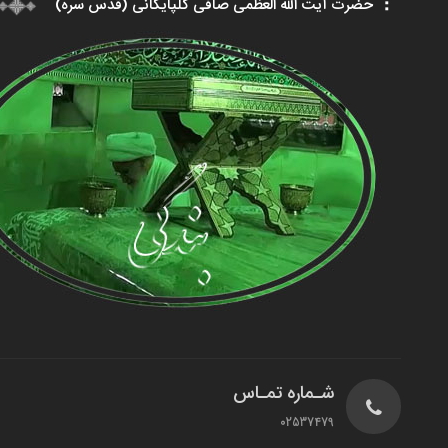
حضرت آیت الله العظمی صافی گلپایگانی (قدس سره)
شـماره تمـاس
02537479