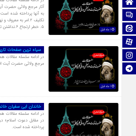
در ادامه سلسله مقالات همر
صفحه نخست
آثار مرجع ولائی حضرت آی
تماس با ما
۵. خطر ارتجاع ۶.نداشتن تأمين جانی) را می توان برشمرد.
ایتا
1 ماه قبل
آپارات
سیاه ترین صفحات تاری
اینستاگرام
در ادامه سلسله مقالات همر
مرجع ولائی حضرت آیت الل
تلگرام
1 ماه قبل
خاندان ابی سفیان خاند
در ادامه سلسله مقالات همر
در مقابل دعوت اسلام» د
پرداخته شده است.