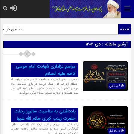
حضرت رسول اکرم ص
تحقیق در عبارت 
کلام ناب
آرشیو ماهانه :
دی 1404
مراسم عزاداری شهادت امام موسی
کاظم علیه السلام
به جهت عرض تسلیت به ساحت مقدس حضرت بقیه الله
الاعظم ارواحنا له الفداء مراسم عزاداری شهادت امام
6 ماه قبل
موسی کاظم علیه السلام با حضور علما و شیفتگان اهل
بیت عصمت و طهارت علیهم السلام برگزار می‌گردد.
یادداشتی به مناسبت سالروز رحلت
حضرت زینب کبری سلام الله علیها
یادداشتی از مرجع ولائی آیت الله العظمی صافی
گلپایگانی قدس سره به مناسبت سالروز رحلت حضرت
7 ماه قبل
زینب کبری سلام الله علیها