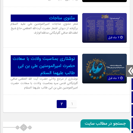
مثنوی مناجات
شعر مثنوی مناجات امیرالمومنین علی علیه السلام
برگرفته از دیوان اشعار حضرت آیت‌اللّه العظمی حاج شیخ
لطف‌اللّه صافی گلپایگانی مدظله‌الوارف
7 ماه قبل
نوشتاری بمناسبت ولادت با سعادت
حضرت امیرالمومنین علی بن ابی
طالب علیهما السلام
7 ماه قبل
نوشتاری از مرجع ولائی حضرت آیت الله العظمی صافی
صفحه نخست
گلپایگانی قدس سره بمناسبت ولادت با سعادت حضرت
امیرالمومنین علی بن ابی طالب علیهما السلام
تماس با ما
2
1
ایتا
آپارات
جستجو در مطالب سایت