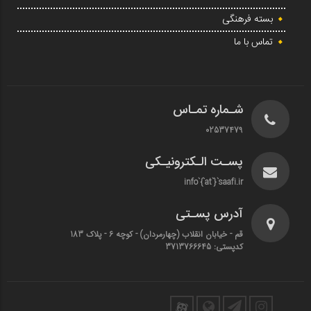
بسته فرهنگی
تماس با ما
شـماره تمـاس
02537479
پسـت الـکترونیـکی
info`{`at`}`saafi.ir
آدرس پسـتی
قم - خیابان انقلاب (چهارمردان)‌ - کوچه 6 - پلاک 183
کدپستی: 3713766645