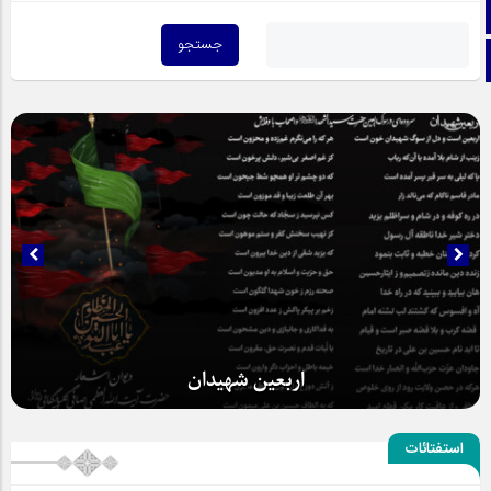
اینستاگرام
تلگرام
اربعین شهیدان
استفتائات