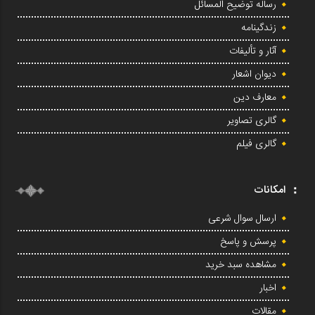
رساله توضیح المسائل
زندگینامه
آثار و تألیفات
دیوان اشعار
معارف دین
گالری تصاویر
گالری فیلم
امکانات
ارسال سوال شرعی
پرسش و پاسخ
مشاهده سبد خرید
اخبار
مقالات