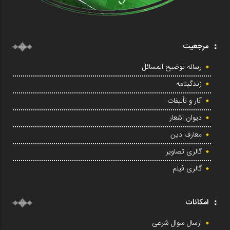
مرجعیت
رساله توضیح المسائل
زندگینامه
آثار و تألیفات
دیوان اشعار
معارف دین
گالری تصاویر
گالری فیلم
امکانات
ارسال سوال شرعی