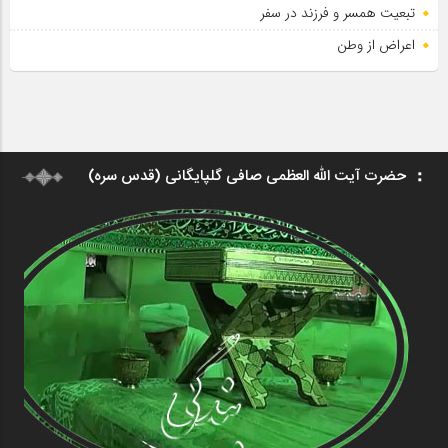
تبعیت همسر و فرزند در سفر
اعراض از وطن
حضرت آیت الله العظمی صافی گلپایگانی (قدس سره)