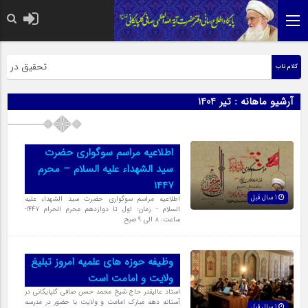
حضرت رسول اکرم
تحقیق در عبارت
کلام ناب
آرشیو ماهانه :
تیر 1404
اطلاعیه مراسم سوگواری حضرت
سید الشهداء علیه السلام – محرم
1447
1 سال قبل
اطلاعیه مراسم سوگواری حضرت سید الشهداء علیه
السلام - زمان: اول تا دوازدهم محرم الحرام 1447-
ساعت: ۸ الی ۹ صبح
وظیفه حوزه های علمیه امروز تبلیغ
ولایت و امامت است
استاد عالیقدر حاج شیخ محمد حسن صافی گلپایگانی در
آستانه دهه مبارک امامت و ولایت با حضور در مدرسه
1 سال قبل