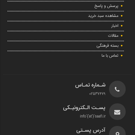
پرسش و پاسخ
مشاهده سبد خرید
اخبار
مقالات
بسته فرهنگی
تماس با ما
شـماره تمـاس
02537479
پسـت الـکترونیـکی
info`{`at`}`saafi.ir
آدرس پسـتی