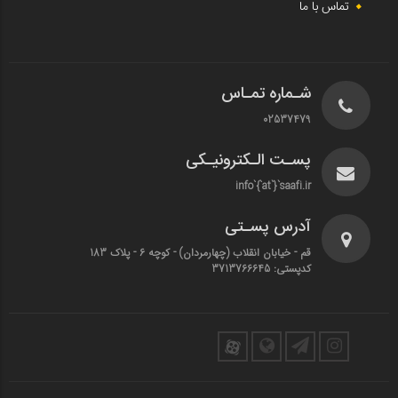
تماس با ما
شـماره تمـاس
02537479
پسـت الـکترونیـکی
info`{`at`}`saafi.ir
آدرس پسـتی
قم - خیابان انقلاب (چهارمردان)‌ - کوچه 6 - پلاک 183
کدپستی: 3713766645