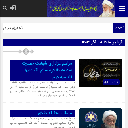
حضرت رسول اکرم صل
تحقیق در عبارت ز
کلام ناب
آرشیو ماهانه :
آذر 1403
مراسم عزاداری شهادت حضرت
صدیقه طاهره سلام الله علیها-
فاطمیه دوم
1 سال قبل
مراسم عزاداری شهادت حضرت صدیقه طاهره فاطمه
زهرا سلام الله علیها ( فاطمیه دوم) از سه شنبه 13 آذر
۱۴۰۳ به مدت سه روز در قم دفتر آیت الله العظمی صافی
گلپایگانی قدس سره برگزار می گردد.
مسائل متفرقه طلاق
پاسخ به سوالات شرعی در موضوع «احکام مسائل متفرقه
طلاق‏» مطابق فتاوای حضرت آیت الله العظمی صافی
گلپایگانی قدس سره