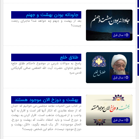
صفحه نخست
جاودانه بودن بهشت و جهنم
تماس با ما
بعد از بهشت و جهنم چه خواهد شد؟ ماجراى رجعت
چیست؟
ایتا
1 سال قبل
آپارات
اینستاگرام
طلاق خلع
پاسخ به سوالات شرعی در موضوع «احکام طلاق‏ خلع»
مطابق فتاوای حضرت آیت الله العظمی صافی گلپایگانی
تلگرام
قدس سره
1 سال قبل
بهشت و دوزخ الان موجود هستند
در کتاب عین الحیات علامه مجلسى مى خوانیم که: «بدان
که از جمله عقایدى که انکار آنها کفر است و اقرار به آنها
واجب و از ضروریات مذهب است، اقرار کردن به بهشت
و دوزخ است؛ و باید اعتقاد داشت که بهشت و دوزخ،
1 سال قبل
الحال موجودند». اگر یک شیعه بگوید: «الآن بهشت و
دوزخ موجود نیست»، حکم این شخص چیست؟