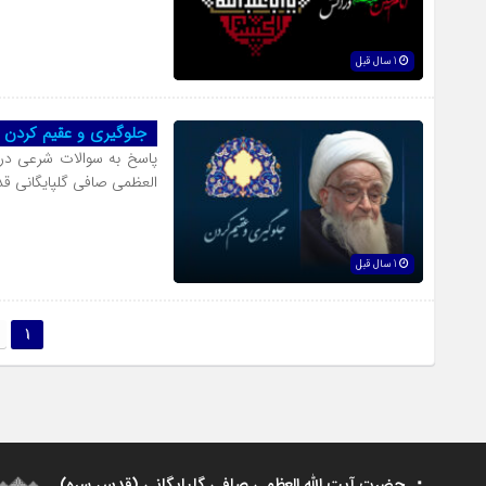
1 سال قبل
جلوگیرى و عقیم کردن
پاسخ به سوالات شرعی در
العظمی صافی گلپایگانی 
1 سال قبل
1
حضرت آیت الله العظمی صافی گلپایگانی (قدس سره)