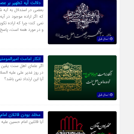
دلالت آیه تطهیر بر عص
بعضى در استدلال به آیه ش
که اگر اراده موجود در آی
نمى کند؛ چرا که اراده تکو
و در مورد همه است، پاسخ
1 سال قبل
انکار امامت امیرالموم
اگر علماى اهل سنت یقین 
در روز غدیر على علیه السلام
آیا این ارتداد نمى باشد؟
1 سال قبل
مخلد بودن قاتلان اما
آیا قاتلین امام حسین علی