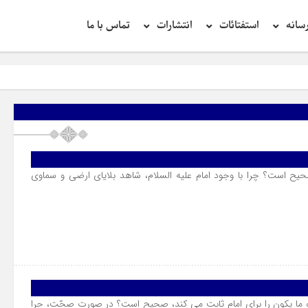
سانه
استفتائات
انتشارات
تماس با ما
تح
صحیح است؟ چرا با وجود امام علیه السلام، شاهد بلایاى ارضى و سماوى
ن و ما یکون را براى امام ثابت مى کند، صحیح است؟ در صورت صحّت، چرا