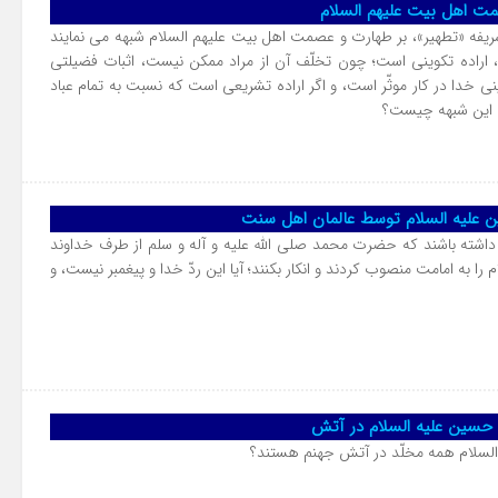
مت اهل بیت علیهم السلام
ریفه «تطهیر»، بر طهارت و عصمت اهل بیت علیهم السلام شبهه مى نمایند
ه، اراده تکوینى است؛ چون تخلّف آن از مراد ممکن نیست، اثبات فضیلتى
ینى خدا در کار موثّر است، و اگر اراده تشریعى است که نسبت به تمام عباد
 این شبهه چیست؟
نین علیه السلام توسط عالمان اهل سنت
داشته باشند که حضرت محمد صلی الله علیه و آله و سلم از طرف خداوند
 را به امامت منصوب کردند و انکار بکنند؛ آیا این ردّ خدا و پیغمبر نیست، و
م حسین علیه السلام در آتش
ه السلام همه مخلّد در آتش جهنم هستند؟