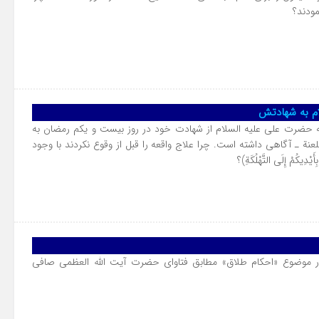
ودند؟
لام به شهادتش
 حضرت على علیه السلام از شهادت خود در روز بيست‌ و‌ يكم رمضان به
للعنة‌ ـ آگاهى داشته است. چرا علاج واقعه را قبل از وقوع نكردند با وجود
دِيكُمْ إِلَى التَّهْلُكَةِ)؟
 موضوع «احکام طلاق‏» مطابق فتاوای حضرت آیت الله العظمی صافی