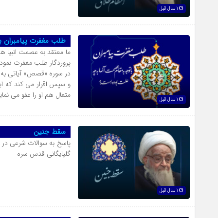
1 سال قبل
طلب مغفرت پیامبران ب
ما معتقد به عصمت انبیا هست
پروردگار طلب مغفرت نمود
در سوره «قصص» آیاتى به 
و سپس اقرار مى کند که ا
متعال هم او را عفو مى نما
1 سال قبل
سقط جنین
پاسخ به سوالات شرعی در 
گلپایگانی قدس سره
1 سال قبل