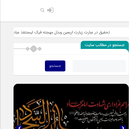
حضرت رسول اکرم ص
قیق در عبارت زیارت اربعین وبذل مهجته فیک لیستنقذ عبادک من الجهاله
جستجو در مطالب سایت