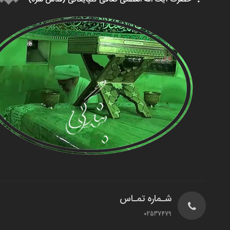
شـماره تمـاس
02537479