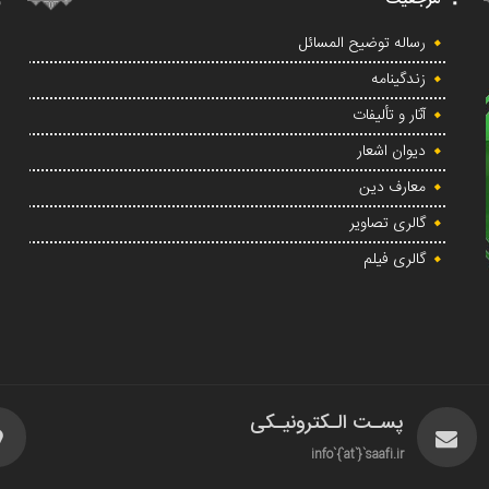
رساله توضیح المسائل
زندگینامه
آثار و تألیفات
دیوان اشعار
معارف دین
گالری تصاویر
گالری فیلم
پسـت الـکترونیـکی
info`{`at`}`saafi.ir