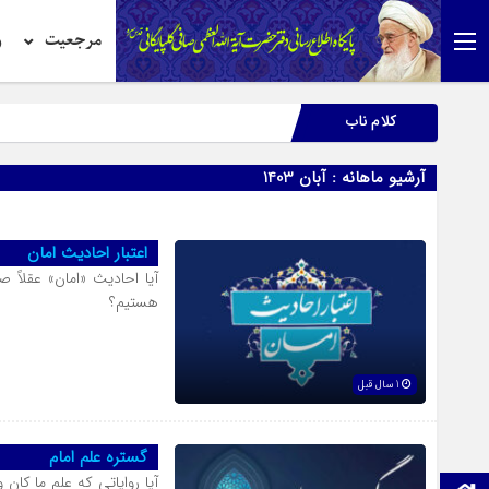
مرجعیت
ر
کلام ناب
آرشیو ماهانه :
آبان 1403
اعتبار احادیث امان
آیا احادیث «امان» عقلاً 
هستیم؟
1 سال قبل
گستره علم امام
آیا روایاتى که علم ما کا