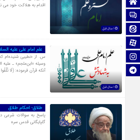
صفحه نخست
اقدام به هلاکت خود مى نم
تماس با ما
ایتا
1 سال قبل
آپارات
علم امام علی علیه الس
اینستاگرام
س. از خطيبى شنيده‌ام كه
وسيله «ابن‌ملجم» ـ‌ عليه ا
تلگرام
آنكه قرآن فرموده: (لَا تُلْقُوا بِأَيْ
1 سال قبل
طلاق- احکام طلاق
پاسخ به سوالات شرعی در
گلپایگانی قدس سره