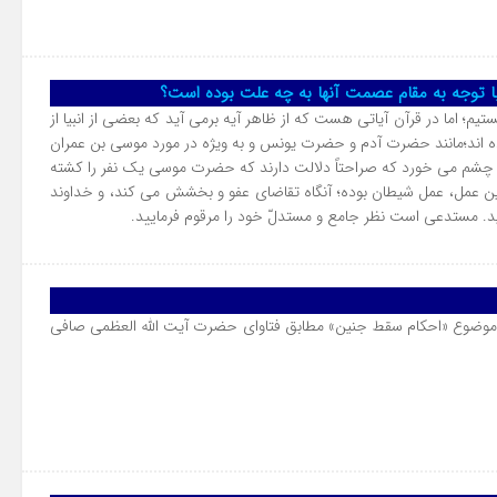
ا توجه به مقام عصمت آنها به چه علت بوده است؟
یم؛ اما در قرآن آیاتى هست که از ظاهر آیه برمى آید که بعضى از انبیا از
ه اند؛مانند حضرت آدم و حضرت یونس و به ویژه در مورد موسى بن عمران
چشم مى خورد که صراحتاً دلالت دارند که حضرت موسى یک نفر را کشته
ین عمل، عمل شیطان بوده؛ آنگاه تقاضاى عفو و بخشش مى کند، و خداوند
ید. مستدعى است نظر جامع و مستدلّ خود را مرقوم فرمایید.
موضوع «احکام سقط جنین» مطابق فتاوای حضرت آیت الله العظمی صافی