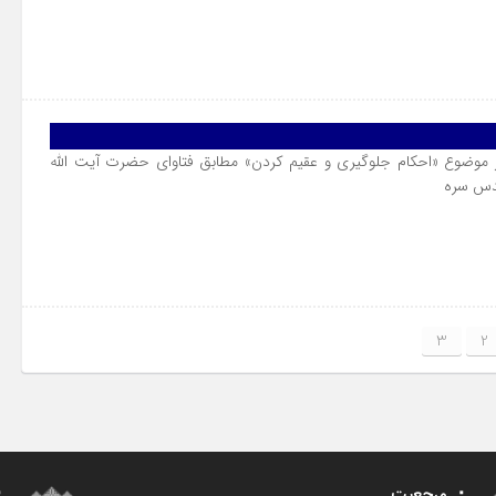
 موضوع «احکام جلوگیرى و عقیم کردن» مطابق فتاوای حضرت آیت الله
قدس سره
3
2
مرجعیت