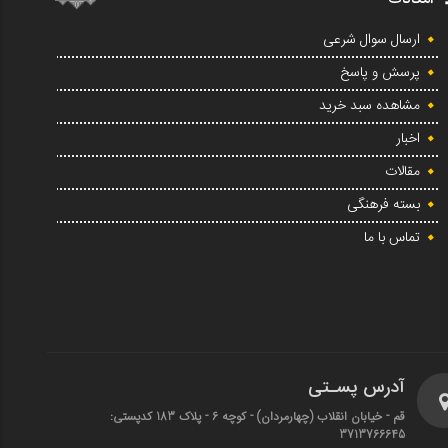
ارسال سوال شرعی
پرسش و پاسخ
مشاهده سبد خرید
اخبار
مقالات
بسته فرهنگی
تماس با ما
آدرس پسـتی
قم - خیابان انقلاب (چهارمردان)‌ - کوچه 6 - پلاک 183 کدپستی:
3713766645