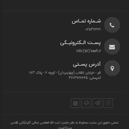
شـماره تمـاس
02537479
پسـت الـکترونیـکی
info`{`at`}`saafi.ir
آدرس پسـتی
قم - خیابان انقلاب (چهارمردان)‌ - کوچه 6 - پلاک 183
کدپستی: 3713766645
تمامی حقوق این سایت محفوظ به دفتر حضرت آیت الله العظمی صافی گلپایگانی (قدس
سره) است.