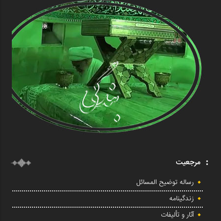
مرجعیت
رساله توضیح المسائل
زندگینامه
آثار و تألیفات