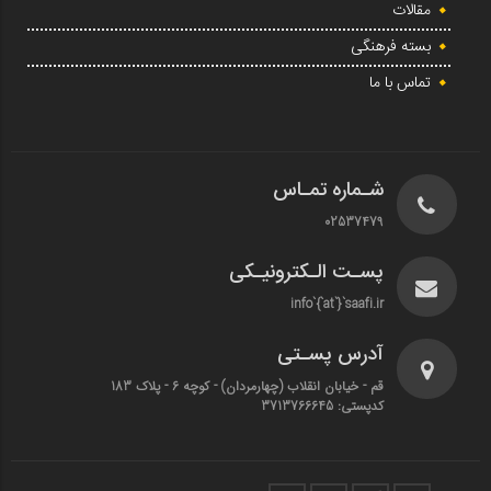
مقالات
بسته فرهنگی
تماس با ما
شـماره تمـاس
02537479
پسـت الـکترونیـکی
info`{`at`}`saafi.ir
آدرس پسـتی
قم - خیابان انقلاب (چهارمردان)‌ - کوچه 6 - پلاک 183
کدپستی: 3713766645