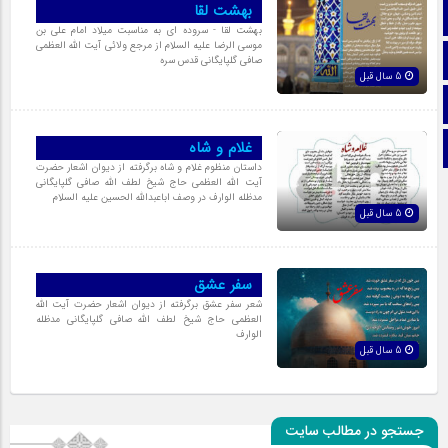
بهشت لقا
ایتا
بهشت لقا - سروده ای به مناسبت میلاد امام علی بن
موسی الرضا علیه السلام از مرجع ولائی آیت الله العظمی
آپارات
صافی گلپایگانی قدس سره
5 سال قبل
اینستاگرام
غلام و شاه
تلگرام
داستان منظوم غلام و شاه برگرفته از دیوان اشعار حضرت
آیت‌ اللّه العظمی حاج شیخ لطف‌ اللّه صافی گلپایگانی
مدظله‌ الوارف در وصف اباعبدالله الحسین علیه السلام
5 سال قبل
سفر عشق
شعر سفر عشق برگرفته از دیوان اشعار حضرت آیت‌ اللّه
العظمی حاج شیخ لطف‌ اللّه صافی گلپایگانی مدظله‌
الوارف
5 سال قبل
جستجو در مطالب سایت