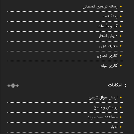
رساله توضیح المسائل
زندگینامه
آثار و تألیفات
دیوان اشعار
معارف دین
گالری تصاویر
گالری فیلم
امکانات
ارسال سوال شرعی
پرسش و پاسخ
مشاهده سبد خرید
اخبار