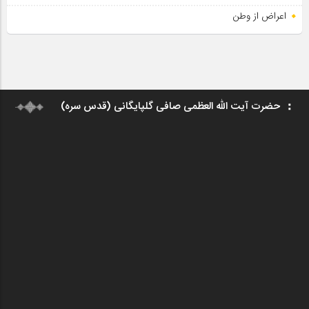
اعراض از وطن
حضرت آیت الله العظمی صافی گلپایگانی (قدس سره)