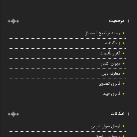
مرجعیت
رساله توضیح المسائل
زندگینامه
آثار و تألیفات
دیوان اشعار
معارف دین
گالری تصاویر
گالری فیلم
امکانات
ارسال سوال شرعی
پرسش و پاسخ