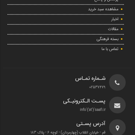
مشاهده سبد خرید
اخبار
مقالات
بسته فرهنگی
تماس با ما
شـماره تمـاس
02537479
پسـت الـکترونیـکی
info`{`at`}`saafi.ir
آدرس پسـتی
قم - خیابان انقلاب (چهارمردان)‌ - کوچه 6 - پلاک 183