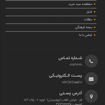
مشاهده سبد خرید
اخبار
مقالات
بسته فرهنگی
تماس با ما
شـماره تمـاس
02537479
پسـت الـکترونیـکی
info`{`at`}`saafi.ir
آدرس پسـتی
قم - خیابان انقلاب (چهارمردان)‌ - کوچه 6 - پلاک 183
کدپستی: 3713766645