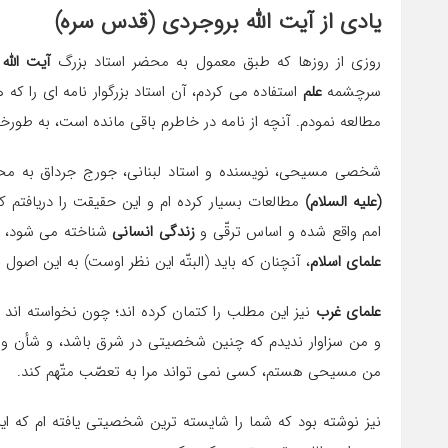
یادی از آیت الله بروجردی (قدس سره)
روزی از روزها كه طبق معمول به محضر استاد بزرگ
آیت الله
سرچشمه
علم
استفاده می كردم، آن استاد بزرگوار نامه ای را كه
مطالعه نمودم. آنچه از نامه در خاطرم باقی مانده است، به طورخ
شخصی مسیحی، نویسنده و استاد لبنانی، جورج جرداق به م
(علیه السلام)
مطالعات بسیار كرده ام و این حقیقت را دریافتم كه
امم واقع شده و اساس ترقّی و
زندگی انسانی
شناخته می شود، از
علمای اسلام
، آنچنان كه باید (البتّه این نظر اوست) به این اصول 
علمای غرب
نیز این مطلب را كتمان كرده اند؛ چون نخواسته اند
و من سزاوار ندیدم كه چنین شخصیتی در شرق باشد، و شأن و من
من مسیحی هستم، كسی نمی تواند مرا به تعصّب متّهم كند.
نیز نوشته بود كه شما را شایسته ترین شخصیتی یافته ام كه این 