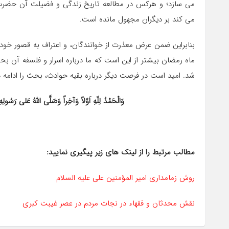
می سازد؛ و هركس در مطالعه تاریخ زندگی و فضیلت آن حضرت و
می كند بر دیگران مجهول مانده است.
بنابراین ضمن عرض معذرت از خوانندگان، و اعتراف به قصور خود 
ماه رمضان بیشتر از این است كه ما درباره اسرار و فلسفه آن بحث
شد. امید است در فرصت دیگر درباره بقیه حوادث، بحث را ادامه 
وَالْحَمْدُ لِلّهِ اَوّلاً وَآخِراً وَصَلَّى اللهُ عَلی رَسُو
مطالب مرتبط را از لینک های زیر پیگیری نمایید:
روش زمامداری امیر المؤمنین علی علیه السلام
نقش محدثان و فقهاء در نجات مردم در عصر غیبت کبری