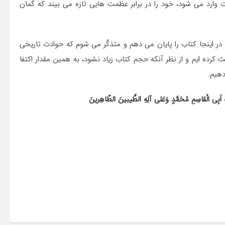
ارد می شود، خود را در برابر عظمت هایی تازه می بیند كه گمان
در اینجا كتاب را پایان می دهم و متذكّر می شوم كه حوادث تاریخی
 كرده ایم و از نظر آنكه حجم كتاب زیاد نشود، به همین مقدار اكتفا
دهیم.
لِهِ اَبِی الْقاسِمِ مُحَمَّدٍ وَعَلی آلِهِ الطَّیبینَ الطّاهِرینَ