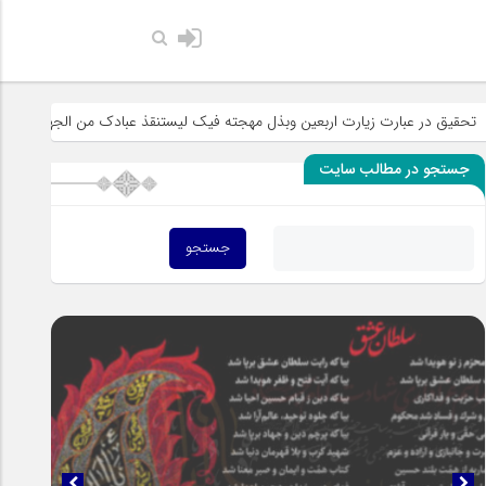
حضرت رسول اکرم صلی الله علیه وآل
ت اربعین وبذل مهجته فیک لیستنقذ عبادک من الجهاله
خطبه «خط الموت» و
جستجو در مطالب سایت