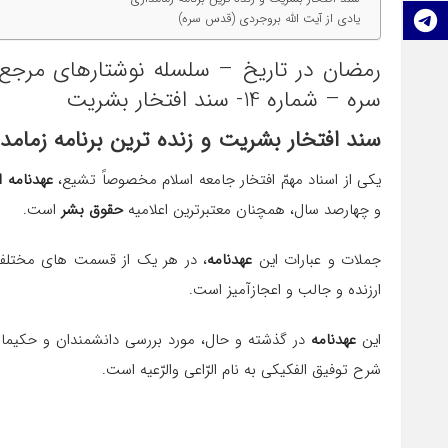
تلگرام
یادی از آیت الله بروجردی (قدس سره)
رمضان در تاریخ – سلسله نوشتارهای مرجع 
سره – شماره 14- سند افتخار بشریت
سند افتخار بشریت و زنده ترین برنامه زمامد
یكی از اسناد مهمّ افتخار جامعه اسلام مخصوصاً تشیع،
عهدنامه
ا
و چهارصد سال، همچنان معتبرترین اعلامیه
حقوق بشر
است.
جملات و عبارات این
عهدنامه
، در هر یك از قسمت های مختلف
ارزنده و جالب و اعجازآمیز است.
این
عهدنامه
در گذشته و حال، مورد بررسی دانشمندان و حكیمان
شرح توفیق الفكیكی به نام الرّاعی والرّعیه است.