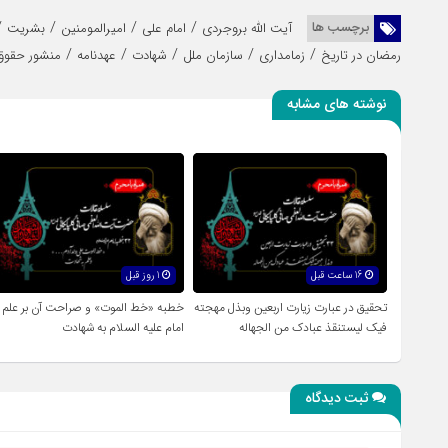
/
/
/
/
برچسب ها
آیت الله بروجردی
امام علی
امیرالمومنین
بشریت
/
/
/
/
/
رمضان در تاریخ
زمامداری
سازمان ملل
شهادت
عهدنامه
منشور حقوق
نوشته های مشابه
16 ساعت قبل
1 روز قبل
تحقیق در عبارت زیارت اربعین وبذل مهجته
خطبه «خط الموت» و صراحت آن بر علم
فیک لیستنقذ عبادک من الجهاله
امام علیه السلام به شهادت
ثبت دیدگاه