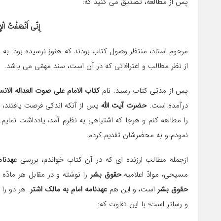
پس از مطالعه، تصدیق می كنید كه:
إِنّی أَنْصَفْتُ ال
مرحوم استاد، منتظر وصول كتاب بودند كه هنوز نرسیده بود. به 
از نظر مطالب و اعترافاتی كه در آن است، سند مهمّی می باشد.
پس از مدتی كتاب رسید. نام
كتاب الامام علی صوت العداله الانس
درآمده است.
حضرت آیت الله
پس از آنكه اندكی فرصت یافتند، كتا
را مطالعه كنم و هرجا كه اشتباهی به نظرم آمد، یادداشت نمایم.
نمودم و به محضرشان تقدیم كردم.
ازجمله مطالب ارزنده ای كه در آن كتاب خواندم، بررسی
عهدنام
مسیحی، موادّ اعلامیه
حقوق بشر
را نوشته و در مقابل هر مادّه 
حقوق بشر
است، و این هم
عهدنامه امام به مالك اشتر
. هر دو را
و رساتر است؛ با این تفاوت كه: