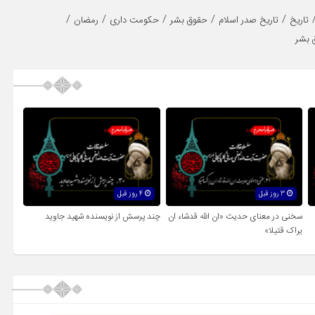
/
/
/
/
/
تاریخ
تاریخ صدر اسلام
حقوق بشر
حکومت داری
رمضان
 بشر
3 روز قبل
4 روز قبل
سخنی در معنای حدیث «ان الله قدشاء ان
چند پرسش از نویسنده شهید جاوید
یراک قتیلا»