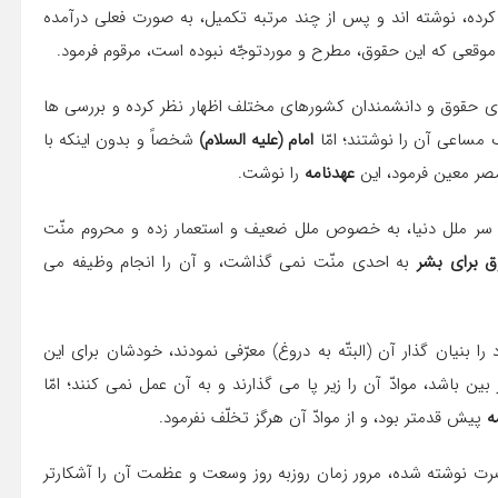
رده، نوشته اند و پس از چند مرتبه تكمیل، به صورت فعلی درآمده
موقعی كه این حقوق، مطرح و موردتوجّه نبوده است، مرقوم فرمود.
ی حقوق و دانشمندان كشورهای مختلف اظهار نظر كرده و بررسی ها
ك مساعی آن را نوشتند؛ امّا
امام (علیه السلام)
شخصاً و بدون اینكه با
صر معین فرمود، این
عهدنامه
را نوشت.
ر سر ملل دنیا، به خصوص ملل ضعیف و استعمار زده و محروم منّت
وق برای بشر
به احدی منّت نمی گذاشت، و آن را انجام وظیفه می
را بنیان گذار آن (البتّه به دروغ) معرّفی نمودند، خودشان برای این
ین باشد، موادّ آن را زیر پا می گذارند و به آن عمل نمی كنند؛ امّا
ه
پیش قدمتر بود، و از موادّ آن هرگز تخلّف نفرمود.
رت نوشته شده، مرور زمان روزبه روز وسعت و عظمت آن را آشكارتر