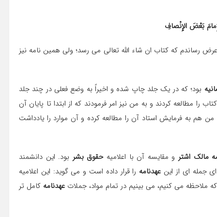
ْإِمامَ بَعْضَ الإِنْصافِ
عرض رساندم كه كتاب ان شاء الله تعالی می رسد؛ ولی همین نامه نیز
انیه
بود؛ كه در یك جلد چاپ شده و اخیراً به وضع فعلی در چند جلد
ب را مطالعه كردند و به من نیز امر فرمودند كه از ابتدا تا پایان آن
 من هم به فرمایش استاد آن را مطالعه كرده و آن موارد را یادداشت
ه مالك اشتر
و مقایسه آن با اعلامیه
حقوق بشر
بود. این دانشمند
ای جمله ای از این
عهدنامه
را قرار داده است و می گوید: این اعلامیه
 كه ملاحظه می كنیم، می بینیم در تمام مواد، جملات
عهدنامه
كامل تر