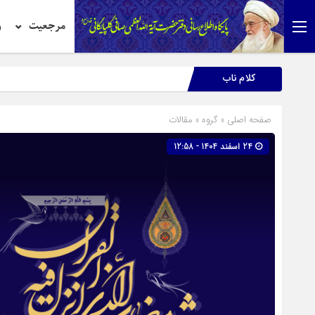
مرجعیت
ر
کلام ناب
صفحه اصلی
» گروه »
مقالات
24 اسفند 1404 - 12:58