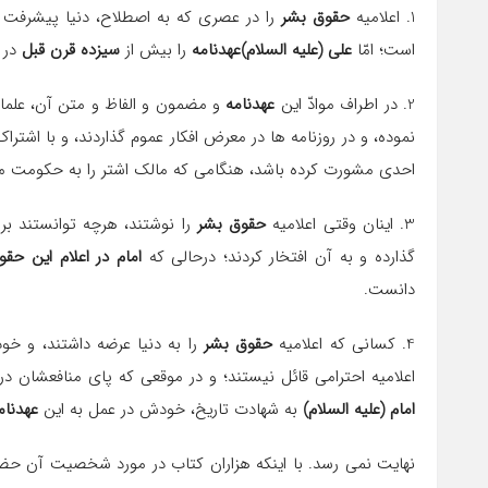
1. اعلامیه
حقوق بشر
را در عصری كه به اصطلاح، دنیا پیشرفت ك
است؛ امّا
علی (علیه السلام)عهدنامه
را بیش از
سیزده قرن قبل
در 
2. در اطراف موادّ این
عهدنامه
و مضمون و الفاظ و متن آن، علما
نموده، و در روزنامه ها در معرض افكار عموم گذاردند، و با اشترا
احدی مشورت كرده باشد، هنگامی كه مالك اشتر را به حكومت م
3. اینان وقتی اعلامیه
حقوق بشر
را نوشتند، هرچه توانستند ب
گذارده و به آن افتخار كردند؛ درحالی كه
امام در اعلام این حق
دانست.
4. كسانی كه اعلامیه
حقوق بشر
را به دنیا عرضه داشتند، و خود 
اعلامیه احترامی قائل نیستند؛ و در موقعی كه پای منافعشان در ب
امام (علیه السلام)
به شهادت تاریخ، خودش در عمل به این
عهدنام
نهایت نمی رسد. با اینكه هزاران كتاب در مورد شخصیت آن حض