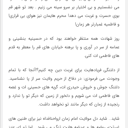
می نشستیم و بی اختیار بر سرو سینه می زنیم . بعد تو شهر قم
بوی حسرت و غربت می دهد! محرم هایمان نیز هوای بی قراری!
و فاطمیه غمبارتر هر زمان!
روز شهادت همه منتظر خواهند بود که در حسینیه بنشینی و
عمامه از سر در آوری و پا برهنه خیابان های قم را معطر به قدم
های فاطمی ات کنی.
از دلتنگی فریادهایت برای غربت دین چه کنیم؟!آنجا که با تمام
وجودت می فرمودی: در دفاع از حریم ولایت سر از پا نشناسید.
دلتنگ جوش و خروش حیدری ات، گریه های حسینی ات و غصه
های فاطمی ات می شویم و دلخور از زمین که دیگر تو را ندارد و
رنجیده از زمان که دیگر مانند تو نخواهد داشت.
شاید… شاید دل مولایت امام زمان ارواحنافداه نیز برای طنین های
غیرتت، روضه ها و عریضه هایت تنگ می شود . اما تو ای عزیز