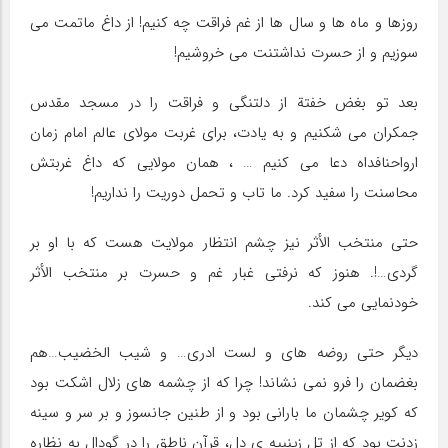
روزها و ماه ها و سال ها از غم فراقت چه کنیم! از داغ ماتمت می
سوزیم و از حسرت نداشتنت می خروشیم!
بعد تو بغض خفتة از دلتنگی و فراقت را در مسجد مقدس
جمکران می شکنیم و به یادت، برای غربت مولای عالم امام زمان
ارواحنافداه دعا می کنیم … ، همان مولایی که داغ غربتش
محاسنت را سفید کرد. ما تاب و تحمل دوریت را نداریم!
حتی منتخب الأثر نیز چشم انتظار مولایت هست که با او بر
گردی…!. هنوز که نرفتی غبار غم و حسرت بر منتخب الأثر
خودنمایی می کند.
دیگر حتی روضه های و لست ادری… و شیب الخضیب…هم
بغضمان را فرو نمی نشاند! چرا که از چشمه های زلال اشکت بود
که کویر چشمان ما بارانی بود و از طنین جانسوز و بر سر و سینه
زدنت بود که از تل زینبیه ی دل، قرآن ناطق را در گودال به نظاره