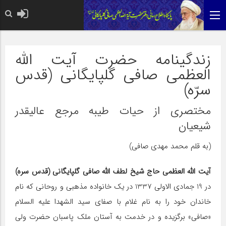
حضرت رسول اکرم صلی الله علیه وآله: کسی‌که قائم از ف
زندگینامه حضرت آیت الله
العظمی صافی گلپایگانی (قدس
سرّه)
مختصری از حیات طیبه مرجع عالیقدر
شیعیان
(به قلم محمد مهدی صافی)
آیت الله العظمی حاج شیخ لطف الله صافی گلپایگانی (قدس سره)
در 19 جمادی الاولی 1337 در یک خانواده مذهبی و روحانی که نام
خاندان خود را به نام غلام با صفای سید الشهدا علیه السلام
«صافی» برگزیده و در خدمت به آستان ملک پاسبان حضرت ولی