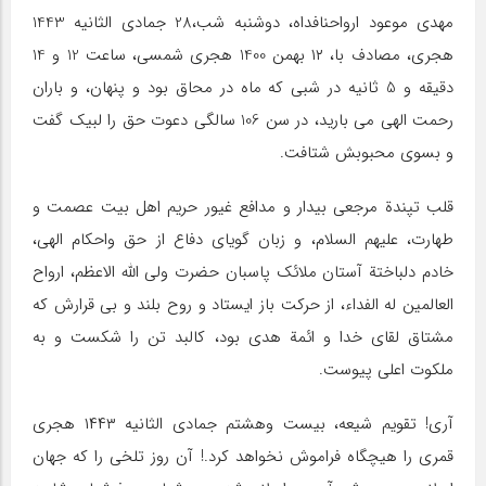
مهدی موعود ارواحنافداه، دوشنبه شب،28 جمادی الثانیه 1443
هجری، مصادف با، ۱۲ بهمن 1400 هجری شمسی، ساعت 12 و 14
دقیقه و 5 ثانیه در شبی که ماه در محاق بود و پنهان، و باران
رحمت الهی می بارید، در سن 106 سالگی دعوت حق را لبیک گفت
و بسوی محبوبش شتافت.
قلب تپندة مرجعی بیدار و مدافع غیور حریم اهل بیت عصمت و
طهارت، علیهم السلام، و زبان گویای دفاع از حق واحکام الهی،
خادم دلباختة آستان ملائک پاسبان حضرت ولی الله الاعظم، ارواح
العالمین له الفداء، از حرکت باز ایستاد و روح بلند و بی قرارش که
مشتاق لقای خدا و ائمة هدی بود، کالبد تن را شکست و به
ملکوت اعلی پیوست.
آری! تقویم شیعه، بیست وهشتم جمادي الثانيه ١٤٤٣ هجری
قمری را هیچگاه فراموش نخواهد کرد.! آن روز تلخی را که جهان