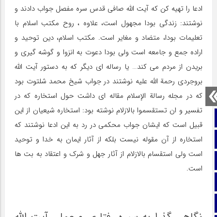
ادعا را تهیه کن که آیت الله صافی قدس سره مفصل جواب دادند و
نوشتند: زندگی بودا مجهول است، علاوه ، روح مکتب اسلام با
تعلیمات بودا، متضاد و مغایر است. مکتب اسلام، دین توحید و
اراده جمع و جامعه است ولی بودا دعوت به انزوا و گوشه گیری و
بریدن از مردم می کند… یا رساله ای دیگر که به دستور آیت الله
بروجردی رحمة الله علیه نوشتند در جواب شیخ محمد شلتوت بود
که در مجله رسالة الإسلام مقاله ای داشت حول استخاره که در
تفسیر و ان تستقسموا بالازلام نوشته بود: استخاره شیعیان از این
صفحه نخست
قبیل است که ایشان جواب محکمی در رد به این ادعا نوشتند که
استخاره از آن مقوله نیست بلکه از آثار ایمان به خدا و توحید
تماس با ما
است ولی استقسام بالازلام از آثار جهل و شرک و اعتقاد به بت ها
ایتا
است.
آپارات
اینستاگرام
نگاهی گذرا به سیره رفتاری و عملی آیت الله