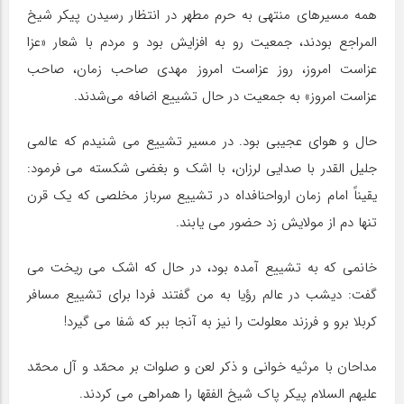
همه مسیرهای منتهی به حرم مطهر در انتظار رسیدن پیکر شیخ
المراجع بودند، جمعیت رو به افزایش بود و مردم با شعار «عزا
عزاست امروز، روز عزاست امروز مهدی صاحب زمان، صاحب
عزاست امروز» به جمعیت در حال تشییع اضافه می‌شدند.
حال و هوای عجیبی بود. در مسیر تشییع می شنیدم که عالمی
جلیل القدر با صدایی لرزان، با اشک و بغضی شکسته می فرمود:
یقیناً امام زمان ارواحنافداه در تشییع سرباز مخلصی که یک قرن
تنها دم از مولایش زد حضور می یابند.
خانمی که به تشییع آمده بود، در حال که اشک می ریخت می
گفت: دیشب در عالم رؤیا به من گفتند فردا برای تشییع مسافر
کربلا برو و فرزند معلولت را نیز به آنجا ببر که شفا می گیرد!
مداحان با مرثیه خوانی و ذکر لعن و صلوات بر محمّد و آل محمّد
علیهم السلام پیکر پاک شیخ الفقها را همراهی می کردند.