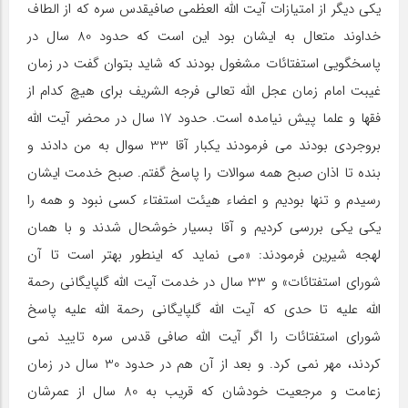
یکی دیگر از امتیازات آیت الله العظمی صافیقدس سره که از الطاف
خداوند متعال به ایشان بود این است که حدود 80 سال در
پاسخگویی استفتائات مشغول بودند که شاید بتوان گفت در زمان
غیبت امام زمان عجل الله تعالی فرجه الشریف برای هیچ کدام از
فقها و علما پیش نیامده است. حدود 17 سال در محضر آیت الله
بروجردی بودند می فرمودند یکبار آقا 33 سوال به من دادند و
بنده تا اذان صبح همه سوالات را پاسخ گفتم. صبح خدمت ایشان
رسیدم و تنها بودیم و اعضاء هیئت استفتاء کسی نبود و همه را
یکی یکی بررسی کردیم و آقا بسیار خوشحال شدند و با همان
لهجه شیرین فرمودند: «می نماید که اینطور بهتر است تا آن
شورای استفتائات» و 33 سال در خدمت آیت الله گلپایگانی رحمة
الله علیه تا حدی که آیت الله گلپایگانی رحمة الله علیه پاسخ
شورای استفتائات را اگر آیت الله صافی قدس سره تایید نمی
کردند، مهر نمی کرد. و بعد از آن هم در حدود 30 سال در زمان
زعامت و مرجعیت خودشان که قریب به 80 سال از عمرشان