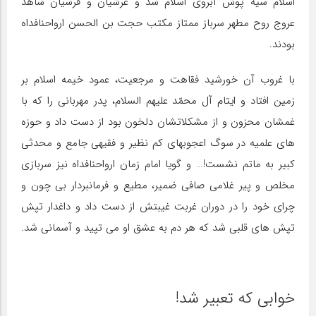
اسلام سیه پوش آبروی اسلام شد و عرشیان و فرشیان شاهد
عروج روح مطهر سرباز ممتاز مکتب حجت بن الحسن ارواحنافداه
بودند.
با غروب آن خورشید فقاهت و مرجعیت، عمود خیمه اسلام بر
زمین افتاد و ایتام آل محمّد علیهم السلام، پدر مهربانی را که با
غمشان محزون و از مشکلاتشان دلخون بود از دست داد و حوزه
های علمیه در سوگ اعجوبه‎ای کم نظیر و فقیهی جامع و محدثی
کبیر به ماتم نشست!… و گویا امام زمان ارواحنافداه نیز سربازی
مخلص و پیر غلامی صافی ضمیر، مطیع و فرمانبردار بی چون و
چرای خود را در دوران غربت غیبتش از دست داد و داغدار تپش
تپش های قلبی شد که هر دم به عشق او می تپید و آسمانی شد.
خوابی که تعبیر شد!