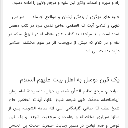
راه و سیره و اهداف والای این فقیه و مرجع ولایی را ادامه دهیم.
جنبه های دیگری از زندگی ایشان و مواضع اجتماعی ـ سیاسی ـ
فقهی و کلامی آیت الله العظمی صافی قدس سره در کتب مفصل
آمده است و با مراجعه به کتاب های معظم له در تاریخ اسلام در
فقه و در کلام که بیش از دویست اثر در علوم مختلف اسلامی
دارند بدست می آید.
یک قرن توسل به اهل بیت علیهم السلام
سرانجام، مرجع عظیم الشأن شیعیان جهان، دلسوختة‎ امام زمان
ارواحنافداه، محدّث خبیر شیعه، شیخ الفقها، آیت‎الله العظمی حاج
شیخ لطف الله صافی گلپایگانی اعلی الله مقامه الشریف، پس از
سال‎ها سربازی مخلصانه و زعامت و مرجعیت شیعه؛ و یک قرن
توسل و قدم نهادن در مسیر رضایت حضرت حجت بن الحسن