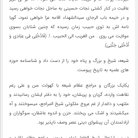
عاقبت در کنار کشتی نجات حسینی به ساحل نجات خواهی رسید
و در خیمه باب الرجای سیدالشهداء اقامه عزا خواهی نمود، گویا
نامه اش به توی حبیب زمان رسیده که چنین شتابان بسوی
مولایت می روی… من الغریب الی الحبیب…!. (فَادْخُلِي فِي عِبٰادِي وَ
اُدْخُلِي جَنَّتِي).
شیعه، شیخ و بزرگ و پناه خود را از دست داد و شناسنامه حوزه
های علمیه به تاریخ پیوست.
یکایک بزرگان و مراجع عظام شیعه با کهولت سن و علی رغم
نقاهت وارده، گریان و پریشان، خود را به دفتر ایشان رسانیدند و
ملتهب و داغدار از غم عروج ملکوتی شیخ المراجع، می‎سوختند و آه
می‎کشیدند و اشک می ریختند. حزن و اندوه عاشقان، سوگواران و
ارادتمندان آن پیشوای دینی عصر وصف ناپذیر بود.
در پی ارتحال شیخ الفقها، تمامی دروس مراجع عظام تقلید و